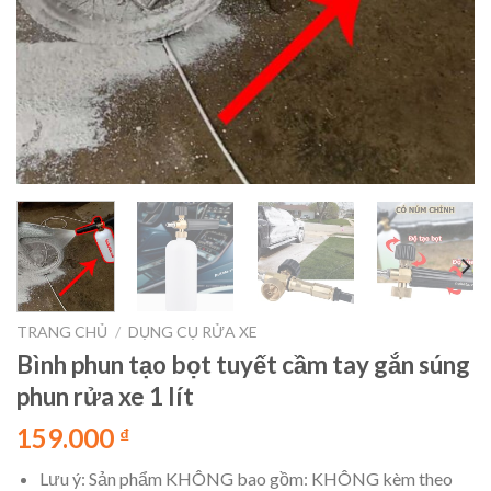
TRANG CHỦ
/
DỤNG CỤ RỬA XE
Bình phun tạo bọt tuyết cầm tay gắn súng
phun rửa xe 1 lít
159.000
₫
Lưu ý: Sản phẩm KHÔNG bao gồm: KHÔNG kèm theo