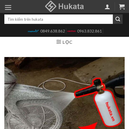
Skip
to
Tìm
content
kiếm:
0849.638.862
0963.832.861
LỌC