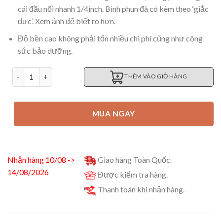
cái đầu nối nhanh 1/4inch. Bình phun đã có kèm theo ‘giắc
đực’. Xem ảnh để biết rõ hơn.
Độ bền cao không phải tốn nhiều chi phí cũng như công
sức bảo dưỡng.
Bình phun tạo bọt tuyết cầm tay gắn súng phun rửa xe 1 lít số
THÊM VÀO GIỎ HÀNG
MUA NGAY
Nhận hàng 10/08 ->
Giao hàng Toàn Quốc.
14/08/2026
Được kiểm tra hàng.
Thanh toán khi nhận hàng.