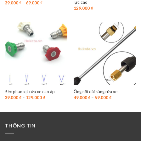
lực cao
39.000
₫
–
69.000
₫
129.000
₫
Béc phun xịt rửa xe cao áp
Ống nối dài súng rửa xe
39.000
₫
–
129.000
₫
49.000
₫
–
59.000
₫
THÔNG TIN