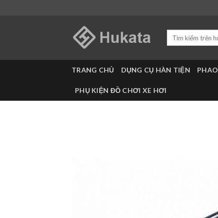
Skip
to
content
Tìm
kiếm:
TRANG CHỦ
DỤNG CỤ HÀN TIỆN
PHAO
PHỤ KIỆN ĐỒ CHƠI XE HƠI