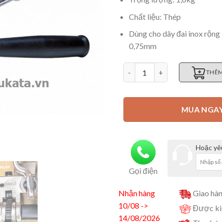
Chất liệu: Thép
Dùng cho dây đai inox rộng
0,75mm
Kìm siết dây đai inox lắc tay 
THÊM
MUA NGA
Hoặc yêu
Gọi điện
Nhận hàng
Giao hàn
10/08 ->
Được kiể
14/08/2026