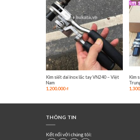
Kìm siết đai inox lắc tay VN240 – Việt
Kìm s
Nam
Trun
1.200.000
₫
1.30
THÔNG TIN
Kết nối với chúng tôi: