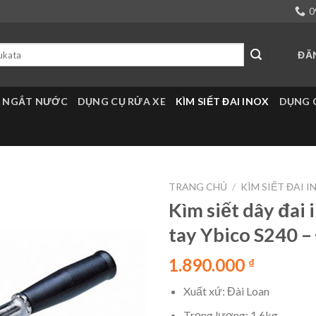
0
ĐĂ
 NGẮT NƯỚC
DỤNG CỤ RỬA XE
KÌM SIẾT ĐAI INOX
DỤNG 
TRANG CHỦ
/
KÌM SIẾT ĐAI I
Kìm siết dây đai 
tay Ybico S240 –
1.890.000
₫
Xuất xứ: Đài Loan
Trọng lượng: 1,6kg