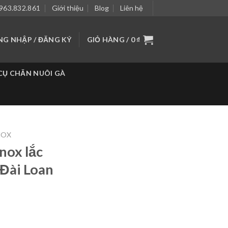
963.832.861
Giới thiệu
Blog
Liên hệ
NG NHẬP / ĐĂNG KÝ
GIỎ HÀNG /
0
₫
CỤ CHĂN NUÔI GÀ
NOX
inox lắc
 Đài Loan