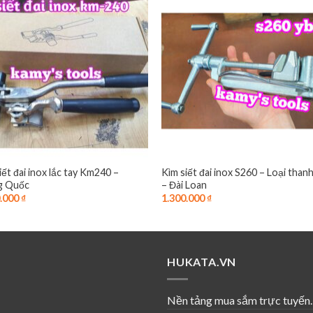
iết đai inox lắc tay Km240 –
Kìm siết đai inox S260 – Loại than
g Quốc
– Đài Loan
0.000
₫
1.300.000
₫
HUKATA.VN
Nền tảng mua sắm trực tuyến.