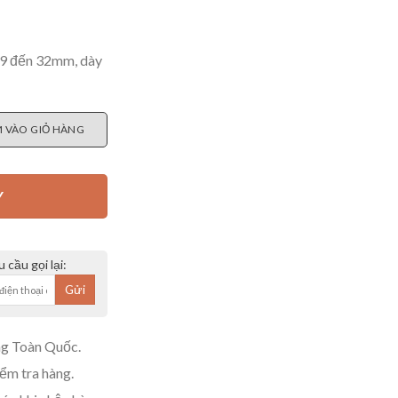
 9 đến 32mm, dày
Ybico S240 - Đài Loan số lượng
 VÀO GIỎ HÀNG
Y
 cầu gọi lại:
g Toàn Quốc.
m tra hàng.