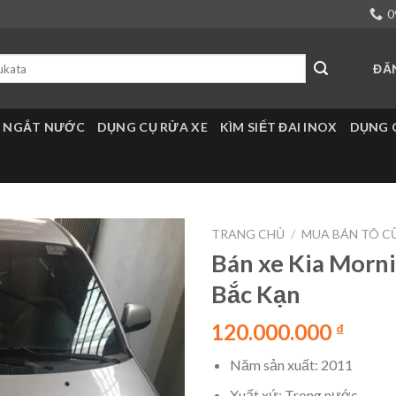
0
ĐĂ
 NGẮT NƯỚC
DỤNG CỤ RỬA XE
KÌM SIẾT ĐAI INOX
DỤNG 
TRANG CHỦ
/
MUA BÁN TÔ C
Bán xe Kia Morni
Bắc Kạn
120.000.000
₫
Năm sản xuất: 2011
Xuất xứ: Trong nước