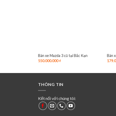
Bán xe Mazda 3 cũ tại Bắc Kạn
Bán x
550.000.000
₫
179.
THÔNG TIN
Kết nối với chúng tôi: