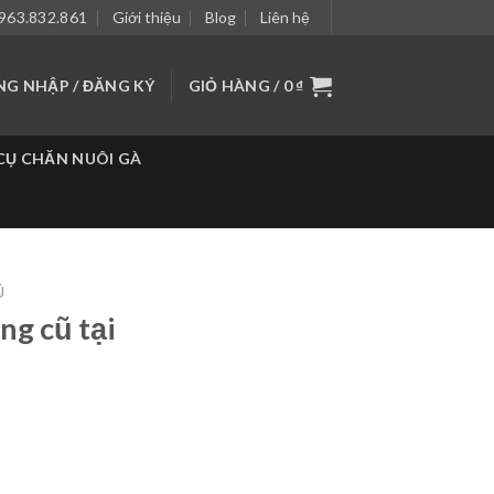
963.832.861
Giới thiệu
Blog
Liên hệ
NG NHẬP / ĐĂNG KÝ
GIỎ HÀNG /
0
₫
CỤ CHĂN NUÔI GÀ
Ũ
ng cũ tại