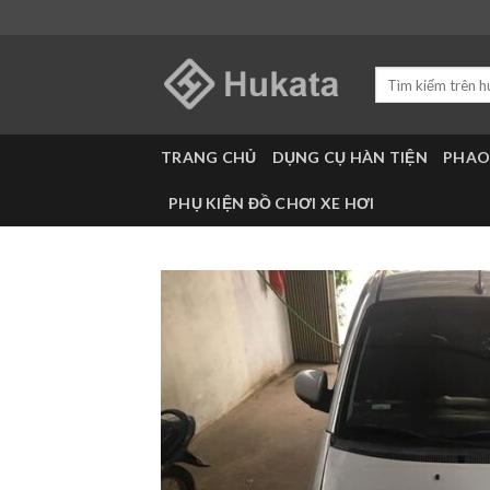
Skip
to
content
Tìm
kiếm:
TRANG CHỦ
DỤNG CỤ HÀN TIỆN
PHAO
PHỤ KIỆN ĐỒ CHƠI XE HƠI