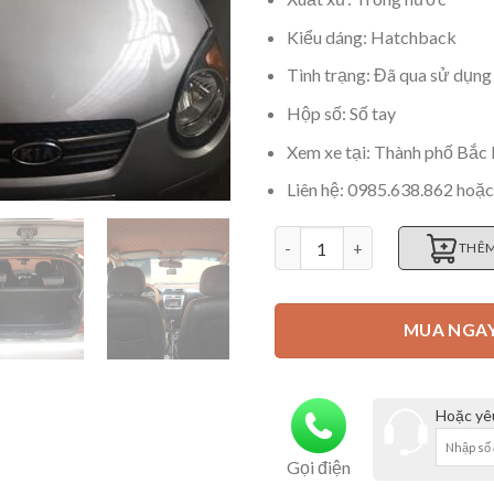
Kiểu dáng: Hatchback
Tình trạng: Đã qua sử dụng
Hộp số: Số tay
Xem xe tại: Thành phố Bắc
Liên hệ: 0985.638.862 hoặ
Bán xe Kia Morning cũ tại Bắ
THÊM
MUA NGA
Hoặc yêu
Gọi điện