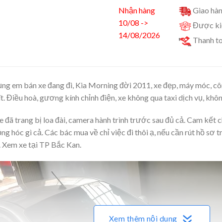
Nhận hàng
Giao hàn
10/08 ->
Được kiể
14/08/2026
Thanh to
dụng em bán xe đang đi, Kia Morning đời 2011, xe đẹp, máy móc, côn sô
́t. Điều hoà, gương kính chỉnh điện, xe không qua taxi dịch vụ, khô
. Xe đã trang bị loa đài, camera hành trình trước sau đủ cả. Cam kết c
̉ng hóc gì cả. Các bác mua về chỉ việc đi thôi ạ, nếu cần rút hồ s
e. Xem xe tại TP Bắc Kan.
Xem thêm nội dung