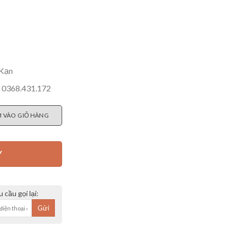
 Kạn
c 0368.431.172
c Kạn số lượng
 VÀO GIỎ HÀNG
Y
 cầu gọi lại: