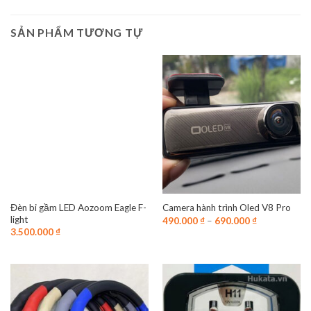
SẢN PHẨM TƯƠNG TỰ
Kích thủy lực 2 tấn
Đèn bi gầm LED Aozoom Eagle F-
Camera hành trình Oled V8 Pro
light
490.000
₫
–
690.000
₫
3.500.000
₫