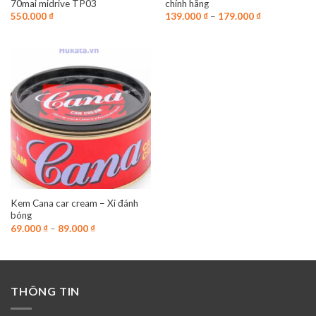
70mai midrive TP03
chính hãng
550.000
₫
139.000
₫
–
179.000
₫
Mặt bên phải
Kem Cana car cream – Xi đánh
bóng
69.000
₫
–
89.000
₫
THÔNG TIN