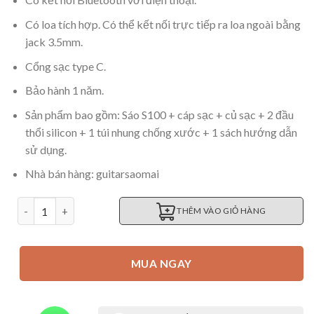
Có loa tích hợp. Có thể kết nối trực tiếp ra loa ngoài bằng
jack 3.5mm.
Cổng sạc type C.
Bảo hành 1 năm.
Sản phẩm bao gồm: Sáo S100 + cáp sạc + củ sạc + 2 đầu
thổi silicon + 1 túi nhung chống xước + 1 sách hướng dẫn
sử dụng.
Nhà bán hàng: guitarsaomai
Sáo điện tử S100 (mini 235) giá rẻ số lượng
THÊM VÀO GIỎ HÀNG
MUA NGAY