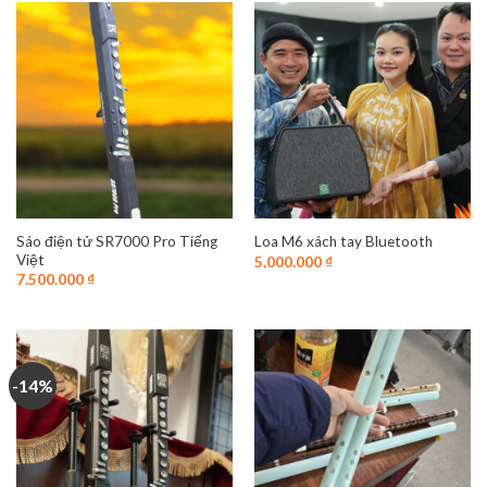
Sáo điện tử SR7000 Pro Tiếng
Loa M6 xách tay Bluetooth
Việt
5.000.000
₫
7.500.000
₫
-14%