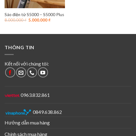
Sáo điện tử S5000 – S5000 Plus
Giá
Giá
8.000.000
₫
5.000.000
₫
gốc
hiện
là:
tại
8.000.000 ₫.
là:
5.000.000 ₫.
THÔNG TIN
Kết nối với chúng tôi:
0963.832.861
0849.638.862
Hướng dẫn mua hàng
Chính sách mua hàng