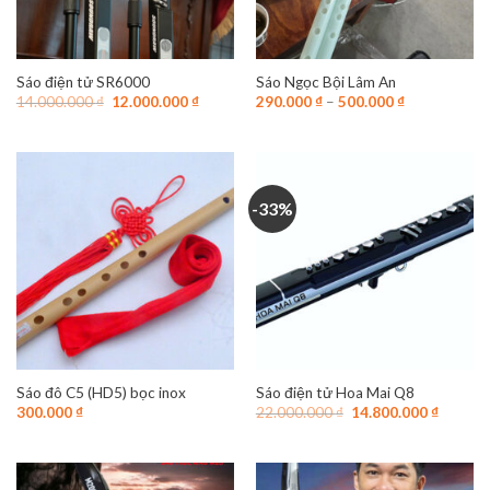
Sáo điện tử SR6000
Sáo Ngọc Bội Lâm An
Giá
Giá
14.000.000
₫
12.000.000
₫
290.000
₫
–
500.000
₫
gốc
hiện
là:
tại
14.000.000 ₫.
là:
12.000.000 ₫.
-33%
Sáo đô C5 (HD5) bọc inox
Sáo điện tử Hoa Mai Q8
Giá
Giá
300.000
₫
22.000.000
₫
14.800.000
₫
gốc
hiện
là:
tại
22.000.000 ₫.
là:
14.800.