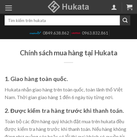
Skip
to
Tìm
content
kiếm:
0849.638.862
0963.832.861
Chính sách mua hàng tại Hukata
1. Giao hàng toàn quốc.
Hukata nhận giao hàng trên toàn quốc, toàn lãnh thổ Việt
Nam. Thời gian giao hàng 1 đến 6 ngày tùy từng nơi.
2. Được kiểm tra hàng trước khi thanh toán.
Toàn bộ các đơn hàng quý khách đặt mua trên hukata đều
được kiểm tra hàng trước khi thanh toán. Nếu hàng không
đúng như quảng cáo hoặc có lỗi thì quý khách có quyền từ