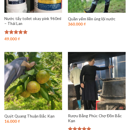
Nước tẩy toilet okay pink 960ml
Quần yếm liền ủng lội nước
– Thái Lan
360.000
₫
Được xếp
49.000
₫
hạng
4.96
5 sao
Rượu Bằng Phúc Chợ Đồn Bắc
Quýt Quang Thuận Bắc Kạn
Kạn
16.000
₫