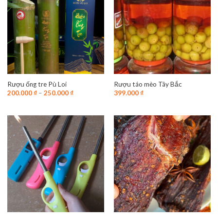
Rượu ống tre Pù Loi
Rượu táo mèo Tây Bắc
200.000
₫
–
250.000
₫
399.000
₫