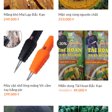
Măng khô Mai Lạp Bắc Kạn
Mật ong rừng nguyên chất
249.000
₫
250.000
₫
-30%
Máy vặt nhổ lông măng Vịt cầm
Miến dong Tài Hoan Bắc Kạn
tay bằng pin
Giá
Giá
70.000
₫
49.000
₫
gốc
hiện
199.000
₫
là:
tại
70.000 ₫.
là:
49.000 ₫.