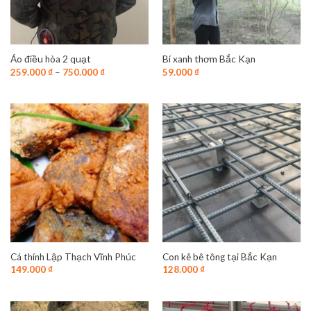
Áo điều hòa 2 quạt
Bí xanh thơm Bắc Kạn
259.000
₫
–
750.000
₫
59.000
₫
Cá thính Lập Thạch Vĩnh Phúc
Con kê bê tông tại Bắc Kạn
149.000
₫
128.000
₫