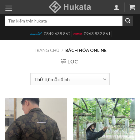
Skip
to
Tìm
content
kiếm:
0849.638.862
0963.832.861
TRANG CHỦ
/
BÁCH HÓA ONLINE
LỌC