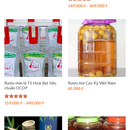
Được xếp
169.000
₫
–
609.000
₫
hạng
5.00
5 sao
Rượu men lá Tô Hoài đạt tiêu
Rượu mơ Cao Kỳ Việt Nam
chuẩn OCOP
65.000
₫
Được xếp
159.000
₫
–
640.000
₫
hạng
5.00
5 sao