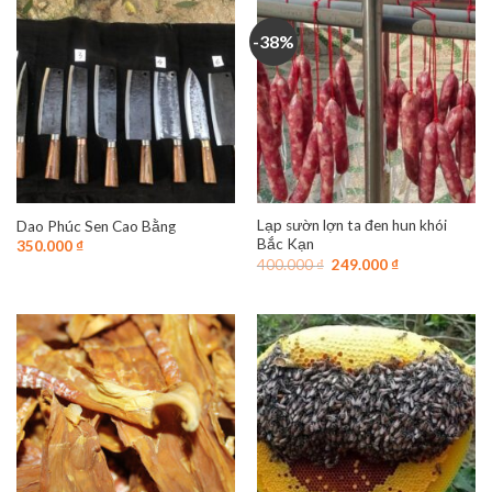
-38%
Lạp sườn lợn ta đen hun khói
Dao Phúc Sen Cao Bằng
Bắc Kạn
350.000
₫
Giá
Giá
400.000
₫
249.000
₫
gốc
hiện
là:
tại
400.000 ₫.
là:
249.000 ₫.