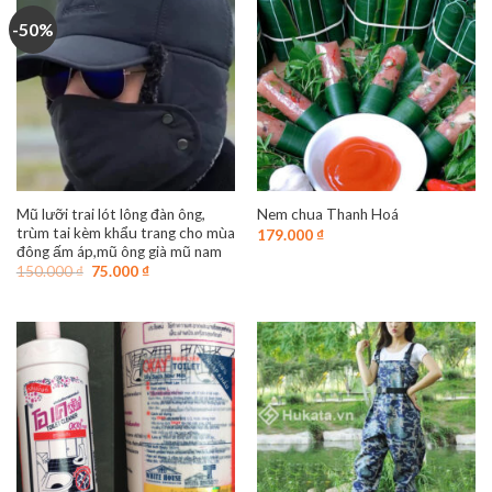
-50%
Mũ lưỡi trai lót lông đàn ông,
Nem chua Thanh Hoá
trùm tai kèm khẩu trang cho mùa
179.000
₫
đông ấm áp,mũ ông già mũ nam
Giá
Giá
150.000
₫
75.000
₫
gốc
hiện
là:
tại
150.000 ₫.
là:
75.000 ₫.