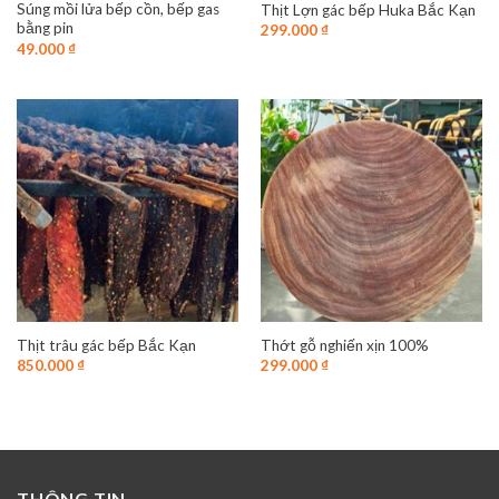
Súng mồi lửa bếp cồn, bếp gas
Thịt Lợn gác bếp Huka Bắc Kạn
bằng pin
299.000
₫
49.000
₫
Thịt trâu gác bếp Bắc Kạn
Thớt gỗ nghiến xịn 100%
850.000
₫
299.000
₫
THÔNG TIN