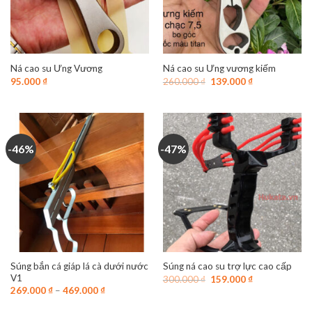
Ná cao su Ưng Vương
Ná cao su Ưng vương kiếm
Giá
Giá
95.000
₫
260.000
₫
139.000
₫
gốc
hiện
là:
tại
260.000 ₫.
là:
139.000 ₫.
-46%
-47%
Súng bắn cá giáp lá cà dưới nước
Súng ná cao su trợ lực cao cấp
V1
Giá
Giá
300.000
₫
159.000
₫
gốc
hiện
269.000
₫
–
469.000
₫
là:
tại
300.000 ₫.
là: