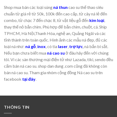
159.000 ₫.
Shop mua bán các loại súng
ná thun
cao su thể thao siêu
chuẩn từ giá rẻ từ 50k, 100k đến cao cấp, từ cây ná lẻ đến
combo, từ chạc 7 đến chạc 8, từ vật liệu gỗ đến
kim loại
,
thay thế nỏ bắn chim. Phù hợp để bắn chim, chuột, cá. Ship
TPHCM, Hà Nội,Thanh Hóa, nghệ an, Quảng Ngãi và các
tỉnh thành trên toàn quốc. Hình ảnh các mẫu ná đẹp, đủ các
loại ná như:
ná gỗ
,
inox
, có tia
laser
,
trợ lực
, ná bắn bi sắt.
Nếu bạn chưa biết mua
ná cao su
ở đâu hãy đến với chúng
tôi. Vì các sàn thương mại điện tử như Lazada, tiki, sendo đều
cấm bán ná cao su. shop dan dung .com cũng đã không còn
bán ná cao su. Tham gia nhóm cộng đồng Ná cao su trên
facebook
tại đây
.
THÔNG TIN