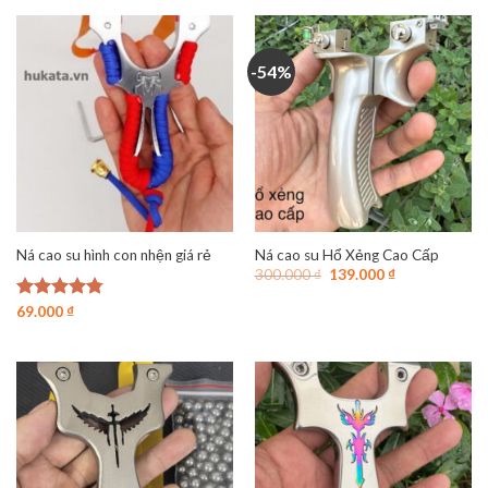
5 sao
180.000 ₫.
là:
99.000 ₫.
-54%
Ná cao su hình con nhện giá rẻ
Ná cao su Hổ Xẻng Cao Cấp
Giá
Giá
300.000
₫
139.000
₫
gốc
hiện
là:
tại
Được xếp
69.000
₫
300.000 ₫.
là:
hạng
4.75
139.000 ₫.
5 sao