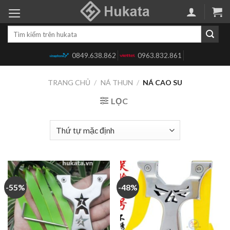
Skip
to
Tìm
content
kiếm:
0849.638.862
0963.832.861
TRANG CHỦ
/
NÁ THUN
/
NÁ CAO SU
LỌC
-55%
-48%