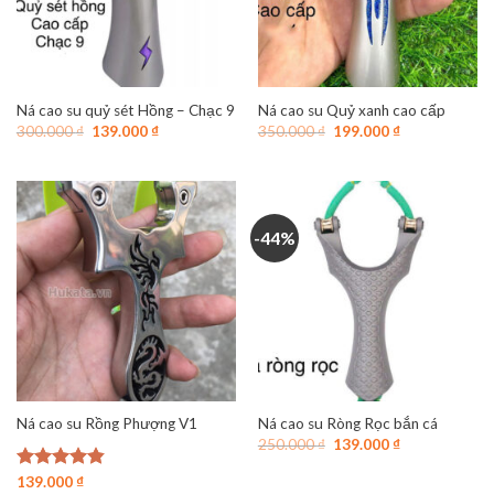
Ná cao su quỷ sét Hồng – Chạc 9
Ná cao su Quỷ xanh cao cấp
Giá
Giá
Giá
Giá
300.000
₫
139.000
₫
350.000
₫
199.000
₫
gốc
hiện
gốc
hiện
là:
tại
là:
tại
300.000 ₫.
là:
350.000 ₫.
là:
139.000 ₫.
199.000 ₫.
-44%
Ná cao su Rồng Phượng V1
Ná cao su Ròng Rọc bắn cá
Giá
Giá
250.000
₫
139.000
₫
gốc
hiện
là:
tại
Được xếp
139.000
₫
250.000 ₫.
là: