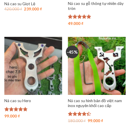
Ná cao su gỗ thông tự nhiên dây
Ná cao su Giọt Lệ
tròn
Giá
Giá
420.000
₫
239.000
₫
gốc
hiện
là:
tại
420.000 ₫.
là:
Được xếp
49.000
₫
239.000 ₫.
hạng
4.88
5 sao
-45%
Ná cao su hình bản đồ việt nam
Ná cao su Hero
inox nguyên khối cao cấp
Được xếp
99.000
₫
Giá
Giá
hạng
4.78
Được xếp
180.000
₫
99.000
₫
gốc
hiện
5 sao
hạng
4.40
là:
tại