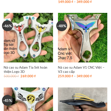
149.000
₫
–
349.000
₫
-46%
-48%
Ná cao su Adam Tia Sét hoàn
Ná cao su Adam V1 CNC Việt –
thiện Logo 3D
V3 cao cấp
Giá
Giá
500.000
₫
269.000
₫
259.000
₫
–
349.000
₫
gốc
hiện
là:
tại
500.000 ₫.
là:
269.000 ₫.
-45%