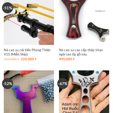
-51%
Ná cao su cải tiến Phong Thiên
Ná cao su cao cấp thép titan
V1S (Miễn Ship)
ngôi sao ốp gỗ nâu
Giá
Giá
450.000
₫
220.000
₫
490.000
₫
gốc
hiện
là:
tại
450.000 ₫.
là:
220.000 ₫.
-52%
-67%