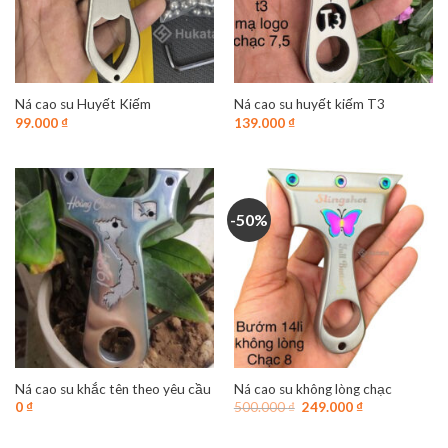
Ná cao su Huyết Kiếm
Ná cao su huyết kiếm T3
99.000
₫
139.000
₫
-50%
Ná cao su khắc tên theo yêu cầu
Ná cao su không lòng chạc
Giá
Giá
0
₫
500.000
₫
249.000
₫
gốc
hiện
là:
tại
500.000 ₫.
là: