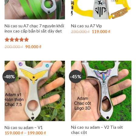
Ná cao su A7 chạc 7 nguyên khối
Ná cao su A7 Vip
inox cao cấp bắn bi sắt dây dẹt
Giá
Giá
230.000
₫
119.000
₫
gốc
hiện
là:
tại
230.000 ₫.
là:
Giá
Giá
Được xếp
200.000
₫
90.000
₫
119.000 ₫.
gốc
hiện
hạng
4.84
là:
tại
5 sao
200.000 ₫.
là:
90.000 ₫.
-48%
-45%
Ná cao su adam – V2 Tia sét
Ná cao su adam – V1
chạc cột
159.000
₫
–
199.000
₫