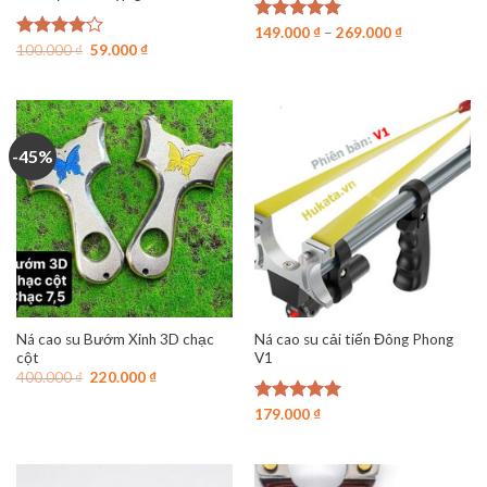
Được xếp
149.000
₫
–
269.000
₫
Giá
Giá
hạng
5.00
Được
100.000
₫
59.000
₫
gốc
hiện
5 sao
xếp hạng
là:
tại
4.00
5
100.000 ₫.
là:
sao
59.000 ₫.
-45%
Ná cao su Bướm Xinh 3D chạc
Ná cao su cải tiến Đông Phong
cột
V1
Giá
Giá
400.000
₫
220.000
₫
gốc
hiện
là:
tại
Được xếp
179.000
₫
400.000 ₫.
là:
hạng
5.00
220.000 ₫.
5 sao