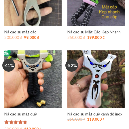
Ná cao su mắt cáo
Ná cao su Mắt Cáo Kẹp Nhanh
Giá
Giá
Giá
Giá
200.000
₫
99.000
₫
350.000
₫
199.000
₫
gốc
hiện
gốc
hiện
là:
tại
là:
tại
200.000 ₫.
là:
350.000 ₫.
là:
99.000 ₫.
199.000 ₫.
-41%
-52%
Ná cao su mặt quỷ
Ná cao su mắt quỷ xanh đỏ inox
Giá
Giá
250.000
₫
119.000
₫
gốc
hiện
là:
tại
Giá
Giá