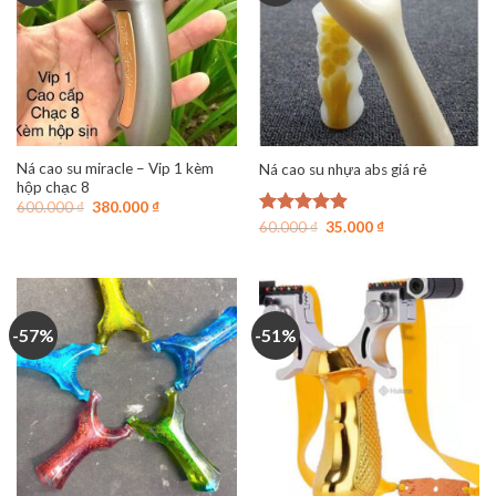
Ná cao su miracle – Vip 1 kèm
Ná cao su nhựa abs giá rẻ
hộp chạc 8
Giá
Giá
600.000
₫
380.000
₫
gốc
hiện
Giá
Giá
Được xếp
60.000
₫
35.000
₫
là:
tại
gốc
hiện
hạng
4.89
600.000 ₫.
là:
là:
tại
5 sao
380.000 ₫.
60.000 ₫.
là:
35.000 ₫.
-57%
-51%