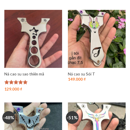
hạng
4.86
139.000 ₫.
5 sao
Ná cao su sao thiên mã
Ná cao su Sói T
149.000
₫
Được xếp
129.000
₫
hạng
4.94
5 sao
-48%
-51%