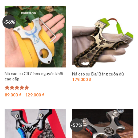
5 sao
180.000 ₫.
là:
85.000 ₫.
-56%
Ná cao su CR7 inox nguyên khối
Ná cao su Đại Bàng cuộn dù
cao cấp
179.000
₫
Được xếp
89.000
₫
–
129.000
₫
hạng
4.75
5 sao
-57%