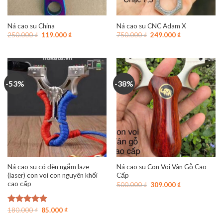
Ná cao su China
Ná cao su CNC Adam X
Giá
Giá
Giá
Giá
250.000
₫
119.000
₫
750.000
₫
249.000
₫
gốc
hiện
gốc
hiện
là:
tại
là:
tại
250.000 ₫.
là:
750.000 ₫.
là:
119.000 ₫.
249.000 ₫.
-53%
-38%
Ná cao su có đèn ngắm laze
Ná cao su Con Voi Vân Gỗ Cao
(laser) con voi con nguyên khối
Cấp
cao cấp
Giá
Giá
500.000
₫
309.000
₫
gốc
hiện
là:
tại
500.000 ₫.
là:
Giá
Giá
Được xếp
180.000
₫
85.000
₫
309.000 ₫.
gốc
hiện
hạng
5.00
là:
tại