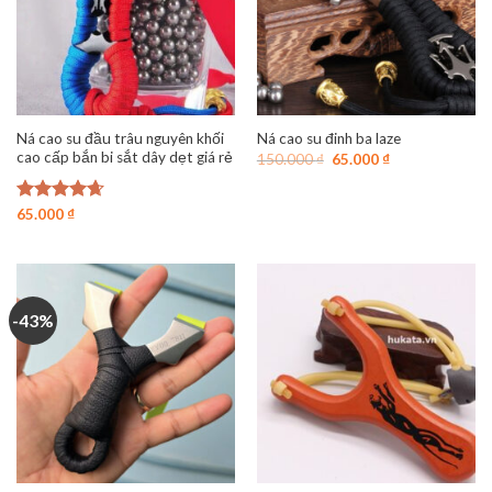
Ná cao su đầu trâu nguyên khối
Ná cao su đinh ba laze
cao cấp bắn bi sắt dây dẹt giá rẻ
Giá
Giá
150.000
₫
65.000
₫
gốc
hiện
là:
tại
150.000 ₫.
là:
Được xếp
65.000
₫
65.000 ₫.
hạng
4.63
5 sao
-43%