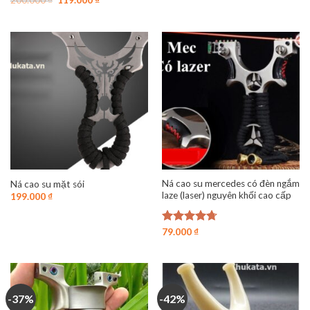
Được xếp
200.000
₫
119.000
₫
250.000 ₫.
là:
gốc
hiện
hạng
4.70
119.000 ₫.
là:
tại
5 sao
200.000 ₫.
là:
119.000 ₫.
Ná cao su mercedes có đèn ngắm
Ná cao su mặt sói
laze (laser) nguyên khối cao cấp
199.000
₫
Được xếp
79.000
₫
hạng
4.73
5 sao
-37%
-42%