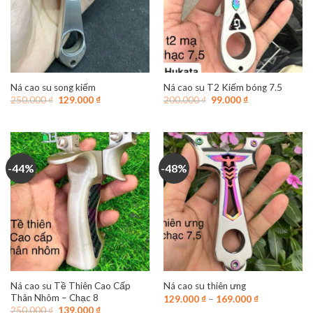
Ná cao su song kiếm
Ná cao su T2 Kiếm bóng 7.5
Giá
Giá
Giá
Giá
250.000
₫
129.000
₫
200.000
₫
99.000
₫
gốc
hiện
gốc
hiện
là:
tại
là:
tại
250.000 ₫.
là:
200.000 ₫.
là:
129.000 ₫.
99.000 ₫.
-44%
-48%
Ná cao su Tề Thiên Cao Cấp
Ná cao su thiên ưng
Thân Nhôm – Chạc 8
129.000
₫
–
169.000
₫
Giá
Giá
250.000
₫
139.000
₫