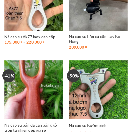
Ná cao su bắn cá cầm tay Bọ
Ná cao su Ak77 inox cao cấp
Hung
175.000
₫
–
220.000
₫
209.000
₫
-41%
-50%
Ná cao su bắn đá cán bằng gỗ
Ná cao su Bướm xinh
tròn tự nhiên đẹp giá rẻ