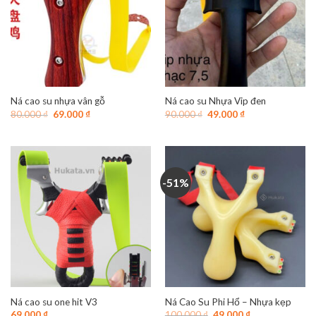
Ná cao su nhựa vân gỗ
Ná cao su Nhựa Vip đen
Giá
Giá
Giá
Giá
80.000
₫
69.000
₫
90.000
₫
49.000
₫
gốc
hiện
gốc
hiện
là:
tại
là:
tại
80.000 ₫.
là:
90.000 ₫.
là:
69.000 ₫.
49.000 ₫.
-51%
Ná cao su one hit V3
Ná Cao Su Phi Hổ – Nhựa kẹp
Giá
Giá
69.000
₫
100.000
₫
49.000
₫