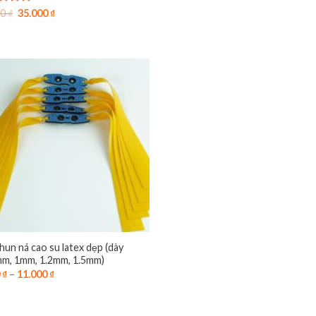
Giá
Giá
 xếp
00
₫
35.000
₫
gốc
hiện
g
4.89
là:
tại
o
60.000 ₫.
là:
35.000 ₫.
hun ná cao su latex dẹp (dày
mm, 1mm, 1.2mm, 1.5mm)
0
₫
–
11.000
₫