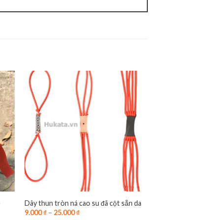
e
Dây thun tròn ná cao su đã cột sẵn da
9.000
₫
–
25.000
₫