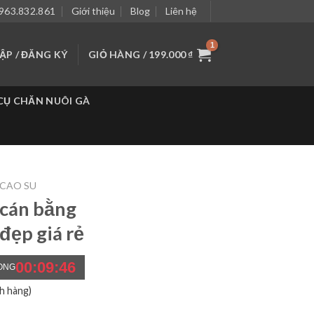
963.832.861
Giới thiệu
Blog
Liên hệ
P / ĐĂNG KÝ
GIỎ HÀNG /
199.000
₫
CỤ CHĂN NUÔI GÀ
 CAO SU
 cán bằng
đẹp giá rẻ
00:09:44
ONG
h hàng)