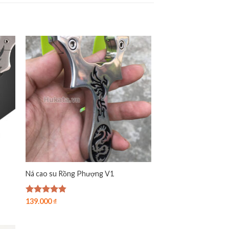
Ná cao su Rồng Phượng V1
Được xếp
139.000
₫
hạng
4.86
5 sao