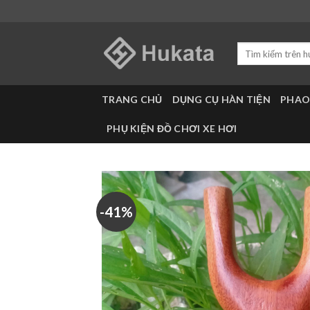
Skip
to
content
Tìm
kiếm:
TRANG CHỦ
DỤNG CỤ HÀN TIỆN
PHAO
PHỤ KIỆN ĐỒ CHƠI XE HƠI
-41%