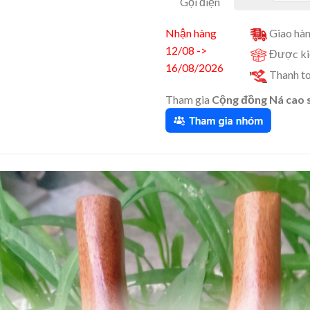
Gọi điện
Nhận hàng
Giao hàn
12/08 ->
Được kiể
16/08/2026
Thanh to
Tham gia
Cộng đồng Ná cao 