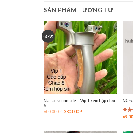
SẢN PHẨM TƯƠNG TỰ
-37%
Ná cao su miracle – Vip 1 kèm hộp chạc
Ná ca
8
Giá
Giá
600.000
₫
380.000
₫
gốc
hiện
Được
69.0
là:
tại
hạn
600.000 ₫.
là:
5 sa
380.000 ₫.