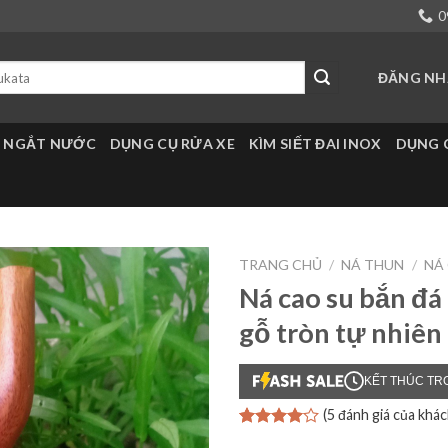
0
ĐĂNG NHẬ
 NGẮT NƯỚC
DỤNG CỤ RỬA XE
KÌM SIẾT ĐAI INOX
DỤNG 
TRANG CHỦ
/
NÁ THUN
/
NÁ
Ná cao su bắn đá
gỗ tròn tự nhiên 
KẾT THÚC TR
(
5
đánh giá của khác
4.00
4
trên