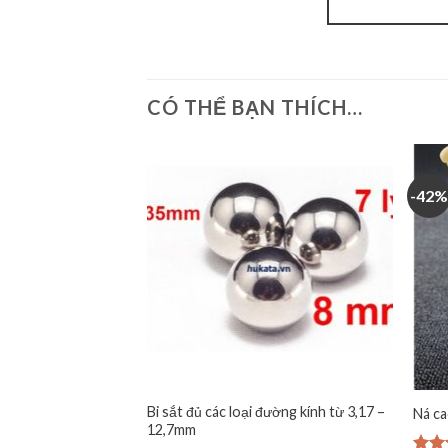
CÓ THỂ BẠN THÍCH…
-42%
Bi sắt đủ các loại đường kính từ 3,17 –
Ná ca
12,7mm