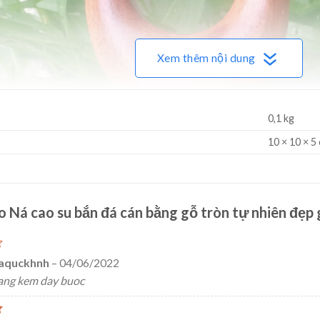
Xem thêm nội dung
0,1 kg
10 × 10 × 5
ho
Ná cao su bắn đá cán bằng gỗ tròn tự nhiên đẹp 
aquckhnh
–
04/06/2022
tang kem day buoc