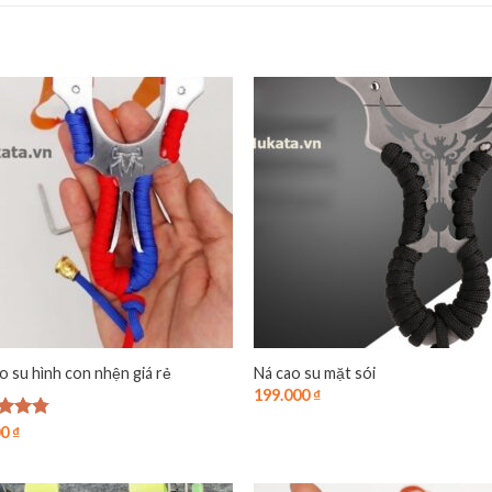
o su hình con nhện giá rẻ
Ná cao su mặt sói
199.000
₫
 xếp
00
₫
g
4.75
o