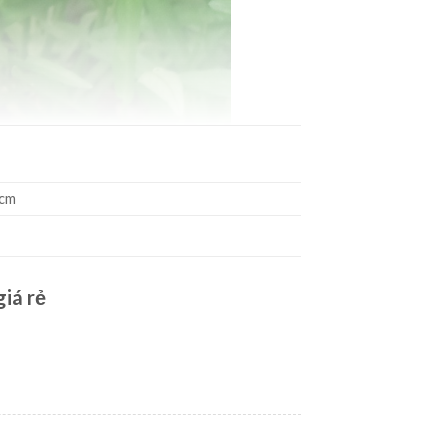
 cm
giá rẻ