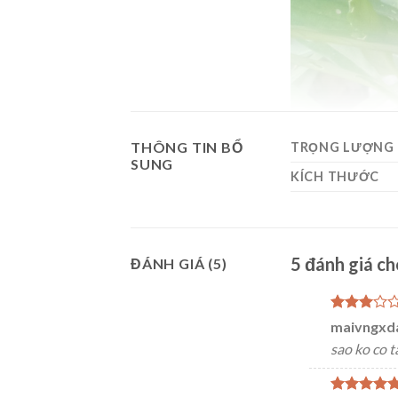
THÔNG TIN BỔ
TRỌNG LƯỢNG
SUNG
KÍCH THƯỚC
5 đánh giá c
ĐÁNH GIÁ (5)
Được
maivngxd
xếp
sao ko co 
hạng
3
5 sao