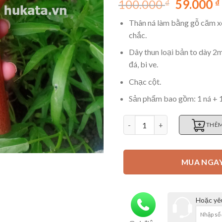
Giá
100.000
59.000
₫
₫
5 dựa
trên
đánh
gốc
giá
Thân ná làm bằng gỗ căm x
là:
chắc.
100.000 
Dây thun loại bản to dày 2
đá, bi ve.
Chạc cột.
Sản phẩm bao gồm: 1 ná + 1
Ná cao su bắn đá cán bằng gỗ 
THÊM
MUA NGA
Hoặc yêu