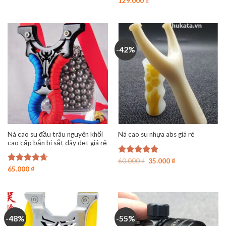
Được xếp
129.000
₫
hạng
4.94
5 sao
-42%
Ná cao su đầu trâu nguyên khối
Ná cao su nhựa abs giá rẻ
cao cấp bắn bi sắt dây dẹt giá rẻ
Giá
Giá
Được xếp
60.000
₫
35.000
₫
gốc
hiện
hạng
4.89
Được xếp
65.000
₫
là:
tại
5 sao
hạng
4.63
60.000 ₫.
là:
5 sao
35.000 ₫.
-48%
-55%