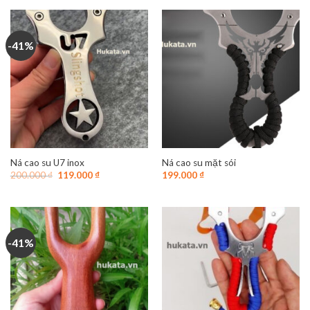
-41%
Ná cao su U7 inox
Ná cao su mặt sói
Giá
Giá
200.000
₫
119.000
₫
199.000
₫
gốc
hiện
là:
tại
200.000 ₫.
là:
119.000 ₫.
-41%