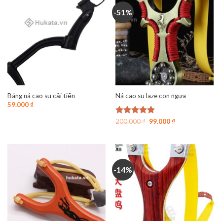
-51%
Báng ná cao su cải tiến
Ná cao su laze con ngựa
59.000
₫
Giá
Giá
Được xếp
200.000
₫
99.000
₫
gốc
hiện
hạng
4.96
là:
tại
5 sao
200.000 ₫.
là:
99.000 ₫.
-14%