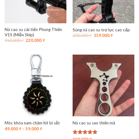
Ná cao su cải tiến Phong Thiên
Súng ná cao su trợ lực cao cấp
V1S (Miễn Ship)
Giá
Giá
300.000
₫
159.000
₫
gốc
hiện
Giá
Giá
450.000
₫
220.000
₫
là:
tại
gốc
hiện
300.000 ₫.
là:
là:
tại
159.000 ₫.
450.000 ₫.
là:
220.000 ₫.
Móc khóa nam châm hít bi sắt
Ná cao su sao thiên mã
49.000
₫
–
59.000
₫