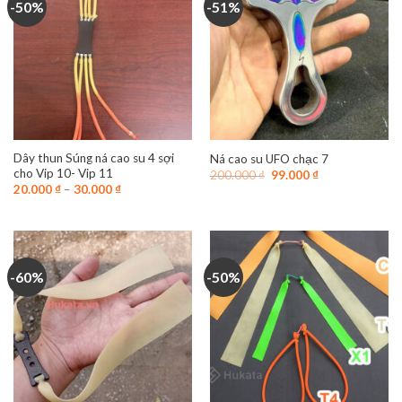
-50%
-51%
Dây thun Súng ná cao su 4 sợi
Ná cao su UFO chạc 7
cho Vip 10- Vip 11
Giá
Giá
200.000
₫
99.000
₫
gốc
hiện
20.000
₫
–
30.000
₫
là:
tại
200.000 ₫.
là:
99.000 ₫.
-60%
-50%