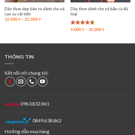
Dây thun dẹp bản to dành cho ná
Dây thun dành cho ná bắn cá đủ
cao su cải tiến
loại
12.000
₫
–
25.000
₫
Được xếp
9.000
₫
–
35.000
₫
hạng
5.00
5 sao
THÔNG TIN
Kết nối với chúng tôi:
0963.832.861
0849.638.862
Hướng dẫn mua hàng