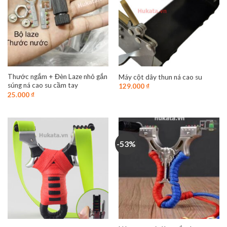
Thước ngắm + Đèn Laze nhỏ gắn
Máy cột dây thun ná cao su
súng ná cao su cầm tay
129.000
₫
25.000
₫
-53%