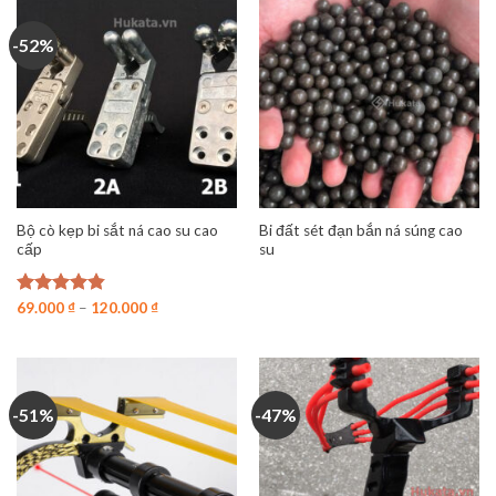
-52%
Bộ cò kẹp bi sắt ná cao su cao
Bi đất sét đạn bắn ná súng cao
cấp
su
Được xếp
69.000
₫
–
120.000
₫
hạng
4.80
5 sao
-51%
-47%