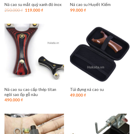
Ná cao su mắt quỷ xanh đỏ inox
Ná cao su Huyết Kiếm
Giá
Giá
250.000
₫
119.000
₫
99.000
₫
gốc
hiện
là:
tại
250.000 ₫.
là:
119.000 ₫.
Ná cao su cao cấp thép titan
Túi đựng ná cao su
ngôi sao ốp gỗ nâu
49.000
₫
490.000
₫