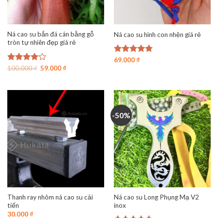
Ná cao su bắn đá cán bằng gỗ
Ná cao su hình con nhện giá rẻ
tròn tự nhiên đẹp giá rẻ
Được xếp
69.000
₫
Giá
Giá
hạng
4.75
Được
100.000
₫
59.000
₫
gốc
hiện
5 sao
xếp hạng
là:
tại
4.00
5
100.000 ₫.
là:
sao
59.000 ₫.
-50%
Thanh ray nhôm ná cao su cải
Ná cao su Long Phụng Mạ V2
tiến
inox
30.000
₫