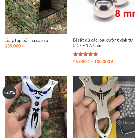
Bi sắt đủ các loại đường kính từ
Lồng tập bắn ná cao su
3,17 – 12,7mm
139.000
₫
Được xếp
45.000
₫
–
100.000
₫
hạng
4.75
5 sao
-52%