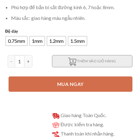
Phù hợp để bắn bi sắt đường kính 6, 7 hoặc 8mm.
Màu sắc: giao hàng màu ngẫu nhiên.
Độ dày
0.75mm
1mm
1.2mm
1.5mm
Dây thun ná cao su latex dẹp (dày 0.75mm, 1mm, 1.2mm, 1.5mm)
THÊM VÀO GIỎ HÀNG
MUA NGAY
Giao hàng Toàn Quốc.
Được kiểm tra hàng.
Thanh toán khi nhận hàng.