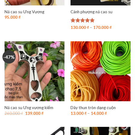
Ná cao su Ưng Vương
Cánh phượng ná cao su
95.000
₫
Được xếp
130.000
₫
–
170.000
₫
hạng
4.80
5 sao
-47%
Ná cao su Ưng vương kiếm
Dây thun tròn dạng cuộn
Giá
Giá
260.000
₫
139.000
₫
13.000
₫
–
14.000
₫
gốc
hiện
là:
tại
260.000 ₫.
là:
139.000 ₫.