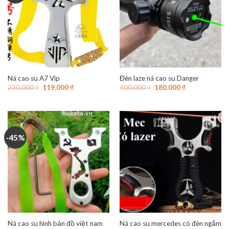
Ná cao su A7 Vip
Đèn laze ná cao su Danger
Giá
Giá
Giá
Giá
230.000
₫
119.000
₫
400.000
₫
180.000
₫
gốc
hiện
gốc
hiện
là:
tại
là:
tại
230.000 ₫.
là:
400.000 ₫.
là:
119.000 ₫.
180.000 ₫.
-45%
Ná cao su hình bản đồ việt nam
Ná cao su mercedes có đèn ngắm