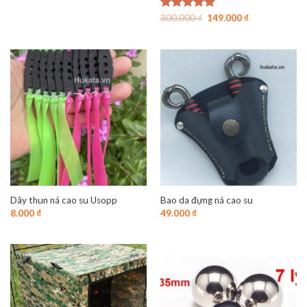
Giá
Giá
Được xếp
300.000
₫
149.000
₫
gốc
hiện
hạng
4.94
là:
tại
5 sao
300.000 ₫.
là:
149.000 ₫.
Dây thun ná cao su Usopp
Bao da đựng ná cao su
8.000
₫
49.000
₫