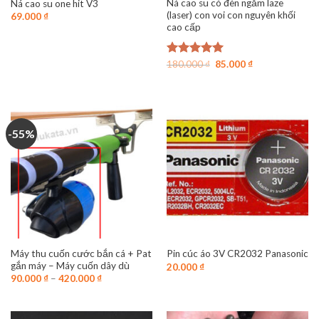
Ná cao su có đèn ngắm laze
Ná cao su one hit V3
(laser) con voi con nguyên khối
69.000
₫
cao cấp
Giá
Giá
Được xếp
180.000
₫
85.000
₫
gốc
hiện
hạng
5.00
là:
tại
5 sao
180.000 ₫.
là:
85.000 ₫.
-55%
Máy thu cuốn cước bắn cá + Pat
Pin cúc áo 3V CR2032 Panasonic
gắn máy – Máy cuốn dây dù
20.000
₫
90.000
₫
–
420.000
₫