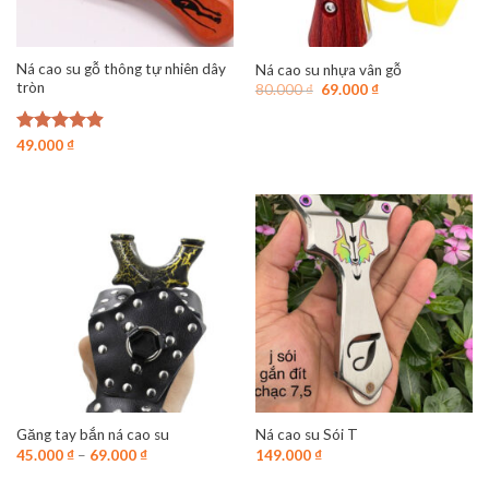
Ná cao su gỗ thông tự nhiên dây
Ná cao su nhựa vân gỗ
tròn
Giá
Giá
80.000
₫
69.000
₫
gốc
hiện
là:
tại
80.000 ₫.
là:
Được xếp
49.000
₫
69.000 ₫.
hạng
4.88
5 sao
Găng tay bắn ná cao su
Ná cao su Sói T
45.000
₫
–
69.000
₫
149.000
₫