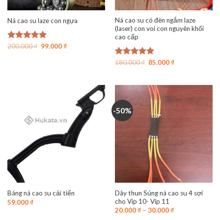
Ná cao su có đèn ngắm laze
Ná cao su laze con ngựa
(laser) con voi con nguyên khối
cao cấp
Giá
Giá
Được xếp
200.000
₫
99.000
₫
gốc
hiện
hạng
4.96
là:
tại
5 sao
Giá
Giá
Được xếp
180.000
₫
85.000
₫
200.000 ₫.
là:
gốc
hiện
hạng
5.00
99.000 ₫.
là:
tại
5 sao
180.000 ₫.
là:
85.000 ₫.
-50%
Dây thun Súng ná cao su 4 sợi
Báng ná cao su cải tiến
cho Vip 10- Vip 11
59.000
₫
20.000
₫
–
30.000
₫