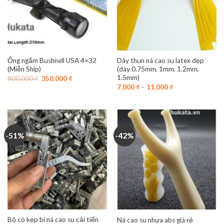
Ống ngắm Bushnell USA 4×32
Dây thun ná cao su latex dẹp
(Miễn Ship)
(dày 0.75mm, 1mm, 1.2mm,
1.5mm)
Giá
Giá
800.000
₫
350.000
₫
gốc
hiện
7.000
₫
–
11.000
₫
là:
tại
800.000 ₫.
là:
350.000 ₫.
-51%
-42%
Bộ cò kẹp bi ná cao su cải tiến
Ná cao su nhựa abs giá rẻ