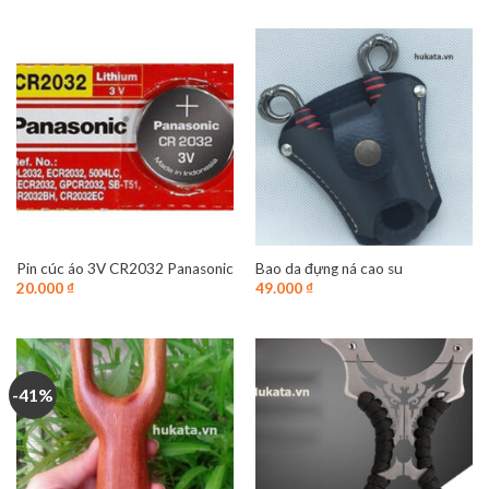
Pin cúc áo 3V CR2032 Panasonic
Bao da đựng ná cao su
20.000
₫
49.000
₫
-41%