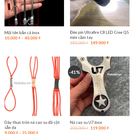
Đèn pin Ultrafire C8 LED Cree Q5
Mũi tên bắn cá inox
mini cầm tay
10.000
₫
–
40.000
₫
Giá
Giá
180.000
₫
149.000
₫
gốc
hiện
là:
tại
180.000 ₫.
là:
149.000 ₫.
-41%
Dây thun tròn ná cao su đã cột
Ná cao su U7 inox
sẵn da
Giá
Giá
200.000
₫
119.000
₫
gốc
hiện
9.000
₫
–
25.000
₫