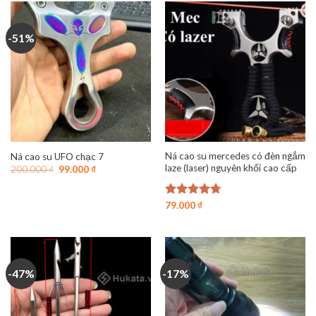
-51%
Ná cao su mercedes có đèn ngắm
Ná cao su UFO chạc 7
laze (laser) nguyên khối cao cấp
Giá
Giá
200.000
₫
99.000
₫
gốc
hiện
là:
tại
200.000 ₫.
là:
Được xếp
79.000
₫
99.000 ₫.
hạng
4.73
5 sao
-47%
-17%