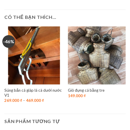
CÓ THỂ BẠN THÍCH…
-46%
Súng bắn cá giáp lá cà dưới nước
Giỏ đựng cá bằng tre
V1
149.000
₫
269.000
₫
–
469.000
₫
SẢN PHẨM TƯƠNG TỰ