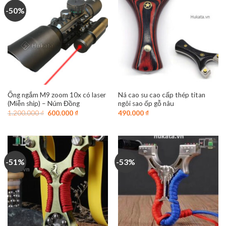
-50%
Ống ngắm M9 zoom 10x có laser
Ná cao su cao cấp thép titan
(Miễn ship) – Núm Đồng
ngôi sao ốp gỗ nâu
Giá
Giá
1.200.000
₫
600.000
₫
490.000
₫
gốc
hiện
là:
tại
1.200.000 ₫.
là:
600.000 ₫.
-51%
-53%