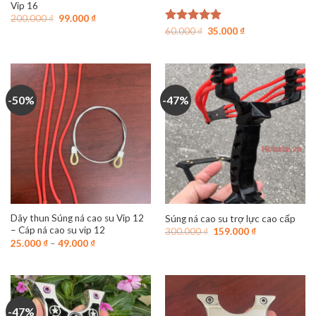
Vip 16
Giá
Giá
200.000
₫
99.000
₫
gốc
hiện
Giá
Giá
Được xếp
60.000
₫
35.000
₫
là:
tại
gốc
hiện
hạng
4.89
200.000 ₫.
là:
là:
tại
5 sao
99.000 ₫.
60.000 ₫.
là:
35.000 ₫.
-50%
-47%
Dây thun Súng ná cao su Vip 12
Súng ná cao su trợ lực cao cấp
– Cáp ná cao su vip 12
Giá
Giá
300.000
₫
159.000
₫
gốc
hiện
25.000
₫
–
49.000
₫
là:
tại
300.000 ₫.
là:
159.000 ₫.
-47%