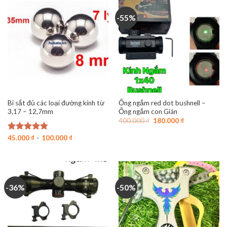
-55%
Bi sắt đủ các loại đường kính từ
Ống ngắm red dot bushnell –
3,17 – 12,7mm
Ống ngắm con Gián
Giá
Giá
400.000
₫
180.000
₫
gốc
hiện
là:
tại
Được xếp
45.000
₫
–
100.000
₫
400.000 ₫.
là:
hạng
4.75
180.000 ₫.
5 sao
-36%
-50%