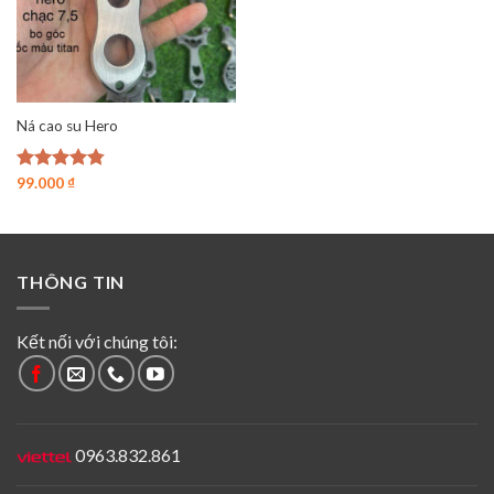
Ná cao su Hero
Được xếp
99.000
₫
hạng
4.78
5 sao
THÔNG TIN
Kết nối với chúng tôi:
0963.832.861