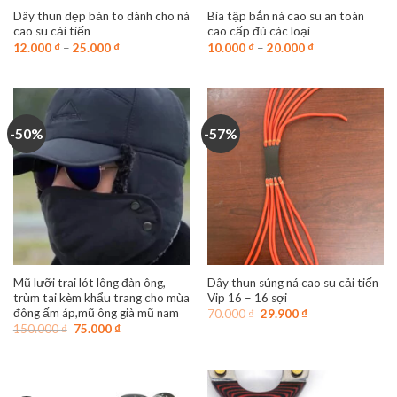
Dây thun dẹp bản to dành cho ná
Bia tập bắn ná cao su an toàn
cao su cải tiến
cao cấp đủ các loại
12.000
₫
–
25.000
₫
10.000
₫
–
20.000
₫
-50%
-57%
Mũ lưỡi trai lót lông đàn ông,
Dây thun súng ná cao su cải tiến
trùm tai kèm khẩu trang cho mùa
Vip 16 – 16 sợi
đông ấm áp,mũ ông già mũ nam
Giá
Giá
70.000
₫
29.900
₫
gốc
hiện
Giá
Giá
150.000
₫
75.000
₫
là:
tại
gốc
hiện
70.000 ₫.
là:
là:
tại
29.900 ₫.
150.000 ₫.
là:
75.000 ₫.