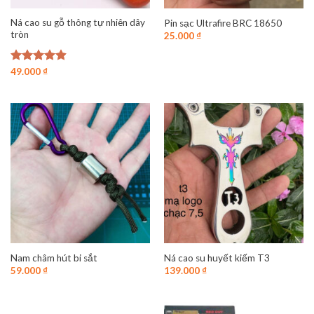
Ná cao su gỗ thông tự nhiên dây
Pin sạc Ultrafire BRC 18650
tròn
25.000
₫
Được xếp
49.000
₫
hạng
4.88
5 sao
Nam châm hút bi sắt
Ná cao su huyết kiếm T3
59.000
₫
139.000
₫