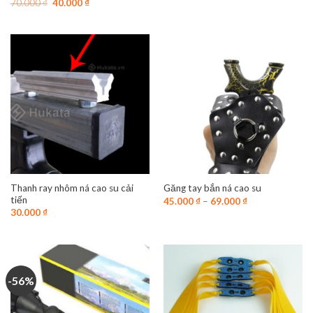
Giá
Giá
70.000
₫
40.000
₫
gốc
hiện
là:
tại
70.000 ₫.
là:
40.000 ₫.
Thanh ray nhôm ná cao su cải
Găng tay bắn ná cao su
tiến
45.000
₫
–
69.000
₫
30.000
₫
-56%