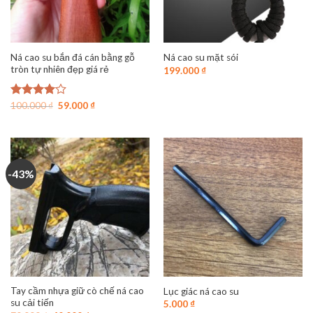
Ná cao su bắn đá cán bằng gỗ
Ná cao su mặt sói
tròn tự nhiên đẹp giá rẻ
199.000
₫
Giá
Giá
Được
100.000
₫
59.000
₫
gốc
hiện
xếp hạng
là:
tại
4.00
5
100.000 ₫.
là:
sao
59.000 ₫.
-43%
Tay cầm nhựa giữ cò chế ná cao
Lục giác ná cao su
su cải tiến
5.000
₫