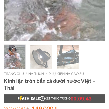
TRANG CHỦ
/
NÁ THUN
/
PHỤ KIỆN NÁ CAO SU
Kính lặn tròn bắn cá dưới nước Việt –
Thái
00:09:42
KẾT THÚC TRONG
Giá
Giá
300.000
149.000
₫
₫