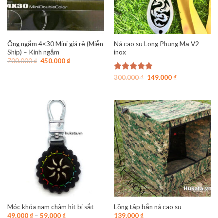
Ống ngắm 4×30 Mini giá rẻ (Miễn
Ná cao su Long Phụng Mạ V2
Ship) – Kính ngắm
inox
Giá
Giá
700.000
₫
450.000
₫
gốc
hiện
là:
tại
Giá
Giá
Được xếp
300.000
₫
149.000
₫
700.000 ₫.
là:
gốc
hiện
hạng
4.94
450.000 ₫.
là:
tại
5 sao
300.000 ₫.
là:
149.000 ₫.
Móc khóa nam châm hít bi sắt
Lồng tập bắn ná cao su
49.000
₫
–
59.000
₫
139.000
₫