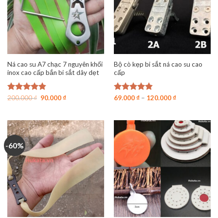
Ná cao su A7 chạc 7 nguyên khối
Bộ cò kẹp bi sắt ná cao su cao
inox cao cấp bắn bi sắt dây dẹt
cấp
Giá
Giá
Được xếp
200.000
₫
90.000
₫
Được xếp
69.000
₫
–
120.000
₫
gốc
hiện
hạng
4.84
hạng
4.80
là:
tại
5 sao
5 sao
200.000 ₫.
là:
90.000 ₫.
-60%