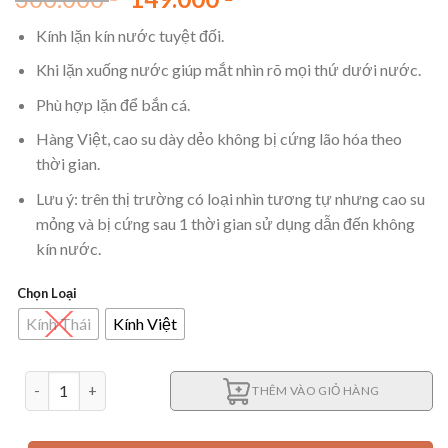
gốc
hiện
Kính lặn kín nước tuyệt đối.
là:
tại
300.000 ₫.
là:
Khi lặn xuống nước giúp mắt nhìn rõ mọi thứ dưới nước.
149.000 ₫.
Phù hợp lặn để bắn cá.
Hàng Việt, cao su dày dẻo không bị cứng lão hóa theo
thời gian.
Lưu ý: trên thị trường có loại nhìn tương tự nhưng cao su
mỏng và bị cứng sau 1 thời gian sử dụng dẫn đến không
kín nước.
Chọn Loại
Kính Thái
Kính Việt
Kính lặn tròn bắn cá dưới nước Việt - Thái số lượng
THÊM VÀO GIỎ HÀNG