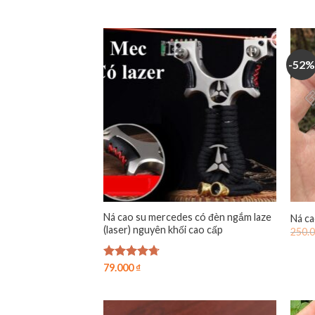
hạn
5 sa
-52%
Ná cao su mercedes có đèn ngắm laze
Ná ca
(laser) nguyên khối cao cấp
250.
Được xếp
79.000
₫
hạng
4.73
5 sao