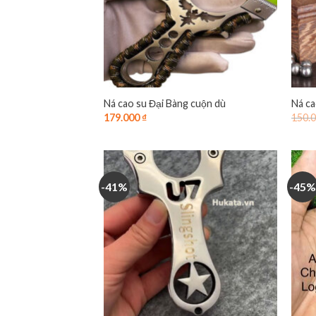
Ná cao su Đại Bàng cuộn dù
Ná ca
179.000
₫
150.
-41%
-45%