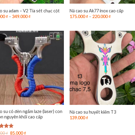
o su adam – V2 Tia sét chạc cột
Ná cao su Ak77 inox cao cấp
000
₫
–
349.000
₫
175.000
₫
–
220.000
₫
o su có đèn ngắm laze (laser) con
Ná cao su huyết kiếm T3
on nguyên khối cao cấp
139.000
₫
Giá
Giá
 xếp
000
₫
85.000
₫