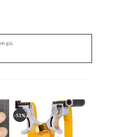
nh giá.
-51%