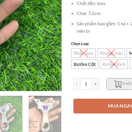
Chất liệu: inox
Chạc 7,5cm
Sản phẩm bao gồm: 1 ná + 2
viên bi
Chọn Loại
Khắc laze
Không màu
M
Bướm Cột
Bướm Xích
Ná cao su Bướm xinh số lượn
THÊM
MUA NGA