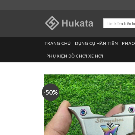
Skip
to
content
Tìm
kiếm:
TRANG CHỦ
DỤNG CỤ HÀN TIỆN
PHAO
PHỤ KIỆN ĐỒ CHƠI XE HƠI
-50%