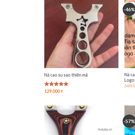
-46%
Ná ca
Ná cao su sao thiên mã
Logo
500.
Được xếp
129.000
₫
hạng
4.94
5 sao
-57%