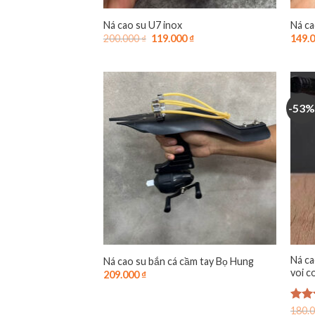
Ná cao su U7 inox
Ná ca
Giá
Giá
200.000
₫
119.000
₫
149.
gốc
hiện
là:
tại
200.000 ₫.
là:
119.000 ₫.
-53%
Ná ca
Ná cao su bắn cá cầm tay Bọ Hung
voi c
209.000
₫
Được
180.