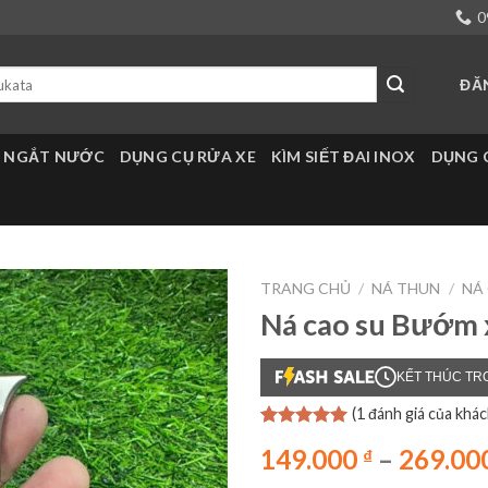
0
ĐĂ
 NGẮT NƯỚC
DỤNG CỤ RỬA XE
KÌM SIẾT ĐAI INOX
DỤNG 
TRANG CHỦ
/
NÁ THUN
/
NÁ
Ná cao su Bướm 
KẾT THÚC TR
(
1
đánh giá của khác
5.00
1
trên 5
149.000
–
269.00
₫
dựa trên
đánh giá