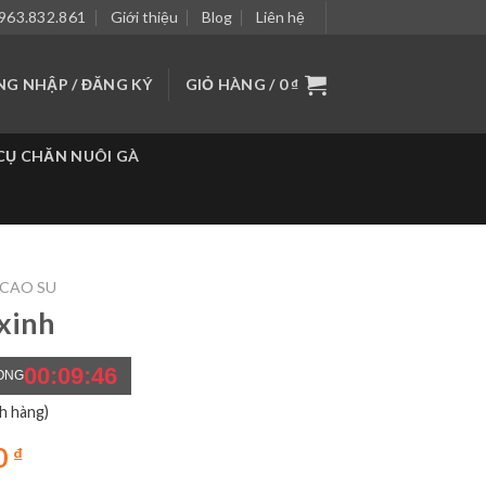
963.832.861
Giới thiệu
Blog
Liên hệ
NG NHẬP / ĐĂNG KÝ
GIỎ HÀNG /
0
₫
CỤ CHĂN NUÔI GÀ
 CAO SU
xinh
00:09:44
ONG
h hàng)
0
₫