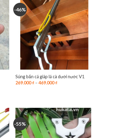
-46%
Súng bắn cá giáp lá cà dưới nước V1
269.000
₫
–
469.000
₫
-55%