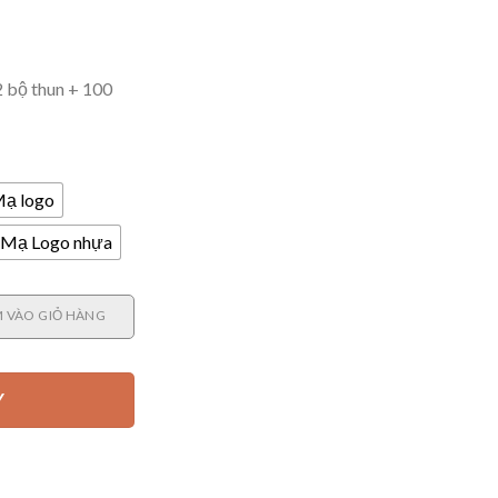
 bộ thun + 100
ạ logo
Mạ Logo nhựa
g
 VÀO GIỎ HÀNG
Y