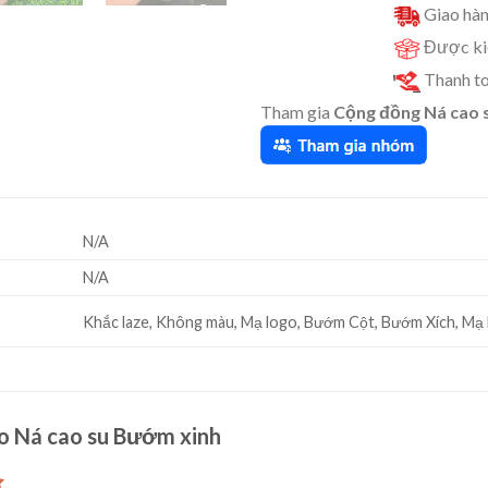
Giao hàn
Được kiể
Thanh to
Tham gia
Cộng đồng Ná cao 
N/A
N/A
Khắc laze, Không màu, Mạ logo, Bướm Cột, Bướm Xích, Mạ
ho
Ná cao su Bướm xinh