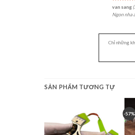
Được xếp
van sang
(
hạng
5
5
Ngon nha 
sao
Chỉ những kh
SẢN PHẨM TƯƠNG TỰ
-57%