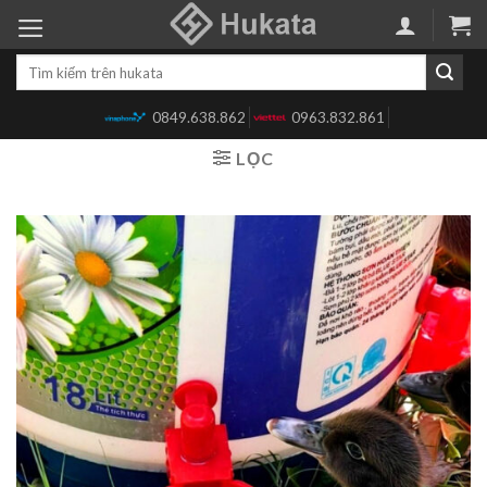
Skip
to
Tìm
content
kiếm:
0849.638.862
0963.832.861
LỌC