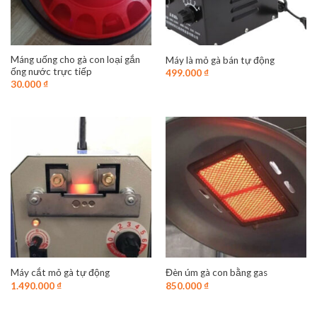
Máng uống cho gà con loại gắn
Máy là mỏ gà bán tự động
ống nước trực tiếp
499.000
₫
30.000
₫
Máy cắt mỏ gà tự động
Đèn úm gà con bằng gas
1.490.000
₫
850.000
₫