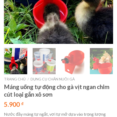
TRANG CHỦ
/
DỤNG CỤ CHĂN NUÔI GÀ
Máng uống tự động cho gà vịt ngan chim
cút loại gắn xô sơn
5.900
₫
Nước đầy máng tự ngắt, vơi tự mở dựa vào trọng lượng