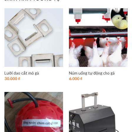
Lưỡi dao cắt mỏ gà
Núm uống tự động cho gà
30.000
₫
6.000
₫