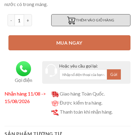
nước có trong máng.
Máng uống tự động cho gà vịt ngan chim cút loại gắn xô sơn s
THÊM VÀO GIỎ HÀNG
MUA NGAY
Hoặc yêu cầu gọi lại:
Gọi điện
Nhận hàng 11/08 ->
Giao hàng Toàn Quốc.
15/08/2026
Được kiểm tra hàng.
Thanh toán khi nhận hàng.
SẢN PHẨM TƯƠNG TỰ