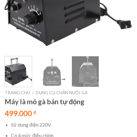
TRANG CHỦ
/
DỤNG CỤ CHĂN NUÔI GÀ
Máy là mỏ gà bán tự động
499.000
₫
Sử dụng điện 220V.
Có 4 mức điều chỉnh