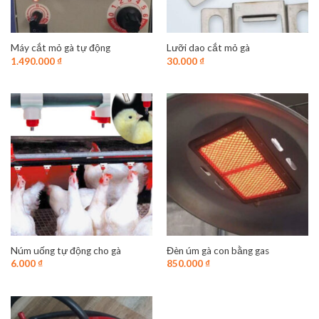
Máy cắt mỏ gà tự động
Lưỡi dao cắt mỏ gà
1.490.000
₫
30.000
₫
Núm uống tự động cho gà
Đèn úm gà con bằng gas
6.000
₫
850.000
₫