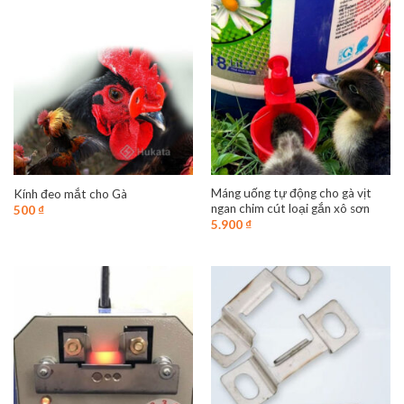
Máng uống tự động cho gà vịt
Kính đeo mắt cho Gà
ngan chim cút loại gắn xô sơn
500
₫
5.900
₫