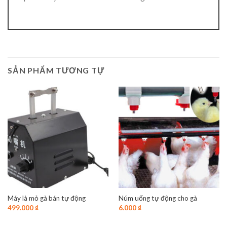
SẢN PHẨM TƯƠNG TỰ
Máy là mỏ gà bán tự động
Núm uống tự động cho gà
499.000
₫
6.000
₫