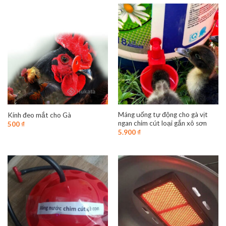
Máng uống tự động cho gà vịt
Kính đeo mắt cho Gà
ngan chim cút loại gắn xô sơn
500
₫
5.900
₫