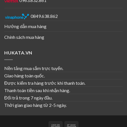
0963.832.861
sao
nhanh. Sẽ ủng hộ thêm. Mong có nhiều CT
giảm giá
0849.638.862
Hướng dẫn mua hàng
Được xếp
thanhcongnguuen
–
08/02/2022
hạng
5
5
Chính sách mua hàng
giao hang nhanh nhung do nghi tet gio
sao
moi nhan duoc loi do minh chat luong rat
HUKATA.VN
ok gia re nen mua nha moi nguoi tang
shop 5 sao
Nền tảng mua sắm trực tuyến.
Giao hàng toàn quốc.
Được xếp
k*****2
–
27/02/2022
Được kiểm tra hàng trước khi thanh toán.
hạng
5
5
Đã nhận được hàng, giống y ảnh, shop
sao
Thanh toán tiền sau khi nhận hàng.
đóng gói cẩn thận, sản phẩm sử dụng tốt
Đổi trả trong 7 ngày đầu.
Thời gian giao hàng từ 2-5 ngày.
Được xếp
t*****n
–
02/03/2022
hạng
5
5
Sản phẩm giống hình mô tả, giao hàng
sao
Đầu vào phao đứng có lọc rác.