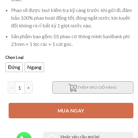
Phao sẽ được test kiểm tra kỹ càng trước khi gửi đi, đảm
bảo 100% phao hoạt động tốt, đóng ngắt nước kín tuyệt
đối không rò rỉ bất kỳ 1 giọt nước nào.
Sản phẩm bao gồm: 01 phao cơ thông minh SuniBank phi
21mm + 1 lọc rác + 1 cút góc.
Chọn Loại
Đứng
Ngang
Van phao cơ thông minh SunniBank chống tràn bồn nước phi 
THÊM VÀO GIỎ HÀNG
MUA NGAY
Hoặc yêu cầu gọi lại: