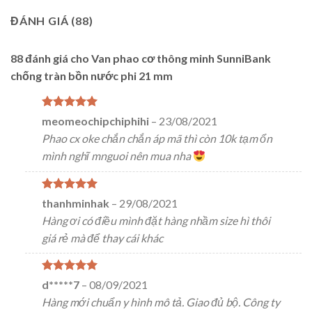
Sản phẩm có ưu điểm là kích thước nhỏ gọn, dễ dàng lắp
ĐÁNH GIÁ (88)
đặt, tuổi thọ cao, độ nhạy cao, lưu lượng nước lớn, không
chiếm diện tích tăng khả năng chứa nước.
88 đánh giá cho
Van phao cơ thông minh SunniBank
Nguyên lý hoạt động: Khi nước trong bình chứa thấp hơn
chống tràn bồn nước phi 21 mm
đáy phao thì van cấp nước sẽ được mở và khi nước dâng
ngập qua đáy phao khoảng 1cm thì van sẽ đóng ngừng
cấp nước.
Được xếp
meomeochipchiphihi
–
23/08/2021
hạng
5
5
Có thể lắp song song trong 1 bình chứa cùng lúc nhiều
Phao cx oke chắn chắn áp mã thì còn 10k tạm ổn
sao
phao cơ thông minh để tăng lưu lượng cấp nước.
mình nghĩ mnguoi nên mua nha
[read more]
1. Loại đứng:
Được xếp
thanhminhak
–
29/08/2021
hạng
5
5
Hàng ơi có điều mình đặt hàng nhầm size hì thôi
sao
giá rẻ mà để thay cái khác
Được xếp
d*****7
–
08/09/2021
hạng
5
5
Hàng mới chuẩn y hình mô tả. Giao đủ bộ. Công ty
sao