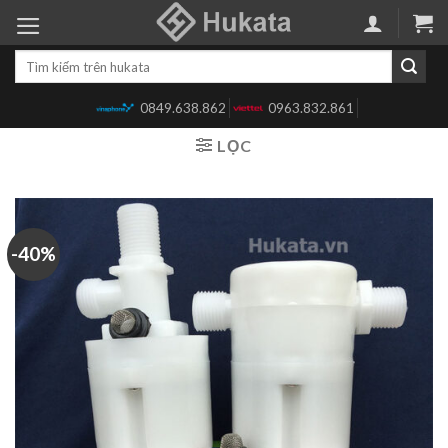
Skip
to
Tìm
content
kiếm:
0849.638.862
0963.832.861
LỌC
-40%