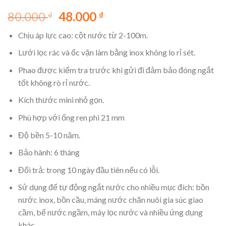
4.94
87
trên 5
Giá
Giá
80.000
48.000
₫
₫
dựa trên
đánh giá
gốc
hiện
Chịu áp lực cao: cột nước từ 2-100m.
là:
tại
80.000 ₫.
là:
Lưới lọc rác và ốc vặn làm bằng inox không lo rỉ sét.
48.000 ₫.
Phao được kiểm tra trước khi gửi đi đảm bảo đóng ngắt
tốt không rò rỉ nước.
Kích thước mini nhỏ gọn.
Phù hợp với ống ren phi 21 mm
Độ bền 5-10 năm.
Bảo hành: 6 tháng
Đổi trả: trong 10 ngày đầu tiên nếu có lỗi.
Sử dụng để tự động ngắt nước cho nhiều mục đích: bồn
nước inox, bồn cầu, máng nước chăn nuôi gia súc giao
cầm, bể nước ngầm, máy lọc nước và nhiều ứng dụng
khác.