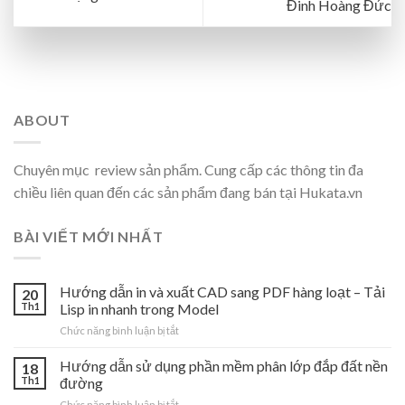
Đinh Hoàng Đức
ABOUT
Chuyên mục review sản phẩm. Cung cấp các thông tin đa
chiều liên quan đến các sản phẩm đang bán tại Hukata.vn
BÀI VIẾT MỚI NHẤT
Hướng dẫn in và xuất CAD sang PDF hàng loạt – Tải
20
Th1
Lisp in nhanh trong Model
ở
Chức năng bình luận bị tắt
Hướng
dẫn
Hướng dẫn sử dụng phần mềm phân lớp đắp đất nền
18
in
Th1
đường
và
ở
Chức năng bình luận bị tắt