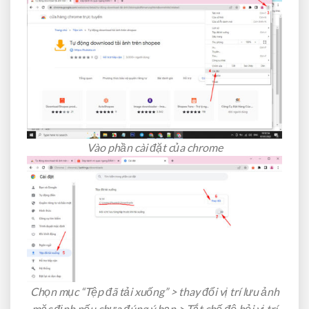
Vào phần cài đặt của chrome
Chọn mục “Tệp đã tải xuống” > thay đổi vị trí lưu ảnh
mặc định nếu chưa đúng ý bạn > Tắt chế độ hỏi vị trí