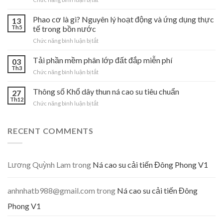
xuất
Hướng
CAD
dẫn
Phao cơ là gì? Nguyên lý hoạt động và ứng dụng thực
sang
13
sử
PDF
Th5
tế trong bồn nước
dụng
hàng
ở
Chức năng bình luận bị tắt
phần
loạt
Phao
mềm
–
cơ
Tải phần mềm phân lớp đất đắp miễn phí
phân
03
Tải
là
lớp
Th3
Lisp
ở
Chức năng bình luận bị tắt
gì?
đắp
in
Tải
Nguyên
đất
nhanh
phần
Thông số Khổ dây thun ná cao su tiêu chuẩn
lý
27
nền
trong
mềm
Th12
hoạt
đường
Model
ở
Chức năng bình luận bị tắt
phân
động
Thông
lớp
và
số
đất
ứng
Khổ
RECENT COMMENTS
đắp
dụng
dây
miễn
thực
thun
phí
tế
ná
trong
cao
Lương Quỳnh Lam
trong
Ná cao su cải tiến Đông Phong V1
bồn
su
nước
tiêu
chuẩn
anhnhatb988@gmail.com
trong
Ná cao su cải tiến Đông
Phong V1