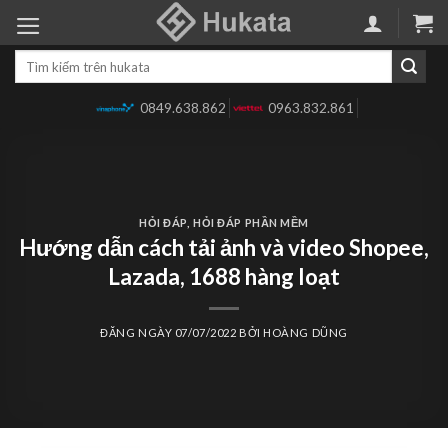
Skip
to
Tìm
content
kiếm:
0849.638.862
0963.832.861
HỎI ĐÁP
,
HỎI ĐÁP PHẦN MỀM
Hướng dẫn cách tải ảnh và video Shopee,
Lazada, 1688 hàng loạt
ĐĂNG NGÀY
07/07/2022
BỞI
HOÀNG DŨNG