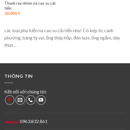
Thanh ray nhôm ná cao su cải
tiến
30.000
₫
các loại phụ kiện ná cao su cải tiến như: Cò kẹp bi, cánh
phượng, báng tỳ vai, ống thép hộp, đèn laze, ống ngắm, dây
thun…
THÔNG TIN
Kết nối với chúng tôi:
0963.832.861