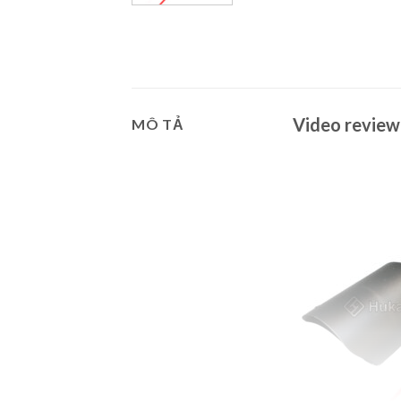
Video revie
MÔ TẢ