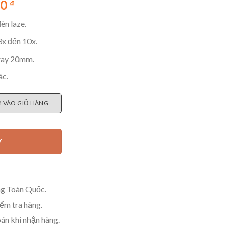
Giá
00
₫
hiện
èn laze.
tại
000 ₫.
là:
3x đến 10x.
600.000 ₫.
ray 20mm.
ác.
er (Miễn ship) - Núm Đồng số lượng
 VÀO GIỎ HÀNG
Y
g Toàn Quốc.
m tra hàng.
án khi nhận hàng.