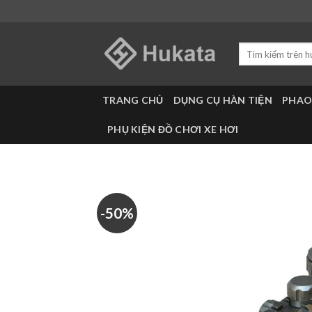
Skip
to
content
Tìm
kiếm:
TRANG CHỦ
DỤNG CỤ HÀN TIỆN
PHAO
PHỤ KIỆN ĐỒ CHƠI XE HƠI
-50%