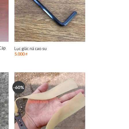
 Cáp
Lục giác ná cao su
5.000
₫
-60%