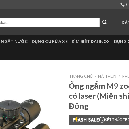
0
ĐĂ
 NGẮT NƯỚC
DỤNG CỤ RỬA XE
KÌM SIẾT ĐAI INOX
DỤNG 
TRANG CHỦ
/
NÁ THUN
/
PHỤ
Ống ngắm M9 zo
có laser (Miễn s
Đồng
KẾT THÚC TR