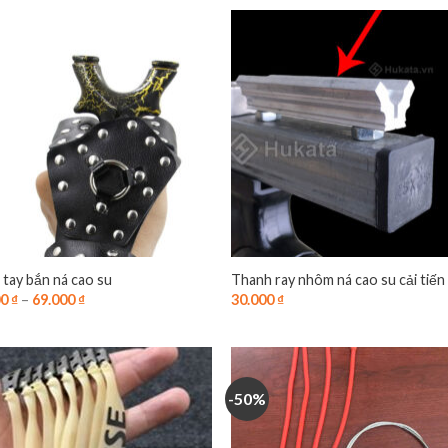
tay bắn ná cao su
Thanh ray nhôm ná cao su cải tiến
00
₫
–
69.000
₫
30.000
₫
-50%