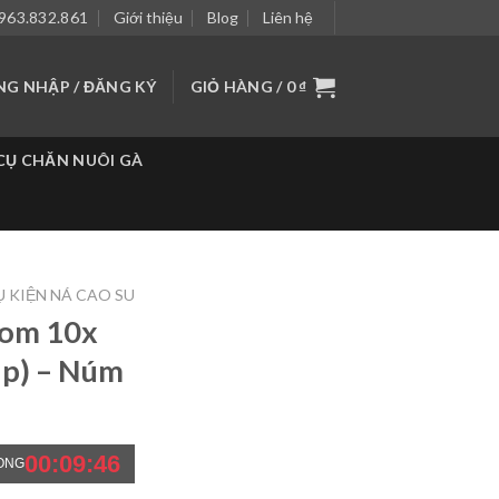
963.832.861
Giới thiệu
Blog
Liên hệ
NG NHẬP / ĐĂNG KÝ
GIỎ HÀNG /
0
₫
CỤ CHĂN NUÔI GÀ
 KIỆN NÁ CAO SU
om 10x
hip) – Núm
00:09:44
ONG