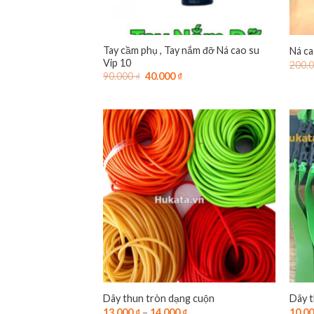
Tay cầm phụ , Tay nắm đỡ Ná cao su
Ná ca
Vip 10
200.
Giá
Giá
90.000
₫
40.000
₫
gốc
hiện
là:
tại
90.000 ₫.
là:
40.000 ₫.
Dây thun tròn dạng cuộn
Dây t
13.000
₫
–
14.000
₫
10.0