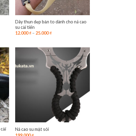
Dây thun dẹp bản to dành cho ná cao
su cải tiến
12.000
₫
–
25.000
₫
 cải
Ná cao su mặt sói
199.000
₫