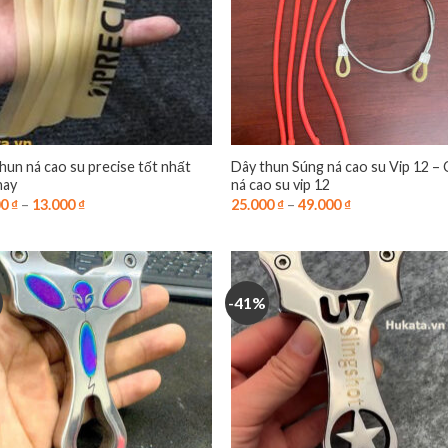
hun ná cao su precise tốt nhất
Dây thun Súng ná cao su Vip 12 –
nay
ná cao su vip 12
00
₫
–
13.000
₫
25.000
₫
–
49.000
₫
-41%