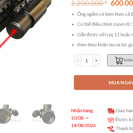
Giá
1.200.000
600.0
₫
gốc
Ống ngắm có kèm theo cả đ
là:
1.200.
Có thể điều chỉnh zoom từ 
Gắn được với ray 11 hoặc 
Kèm theo khăn lau và lục gi
Ống ngắm M9 zoom 10x có las
THÊM
MUA NGA
Nhận hàng
Giao hàn
10/08 ->
Được kiể
14/08/2026
Thanh to