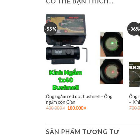
CÓ THỂ BẠN THÍCH…
-55%
-36%
Ống ngắm red dot bushnell – Ống
Ống n
ngắm con Gián
– Kí
Giá
Giá
400.000
₫
180.000
₫
700.
gốc
hiện
là:
tại
400.000 ₫.
là:
180.000 ₫.
SẢN PHẨM TƯƠNG TỰ