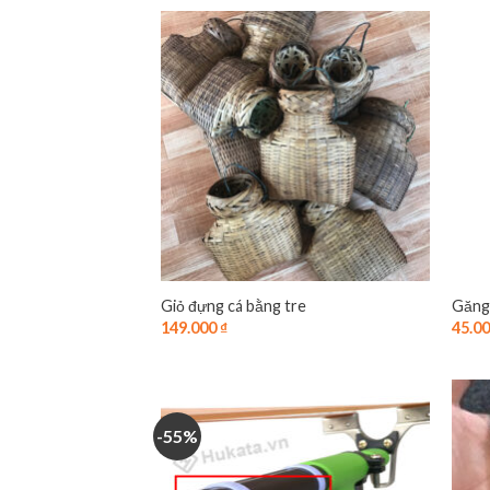
Giỏ đựng cá bằng tre
Găng 
149.000
₫
45.0
-55%