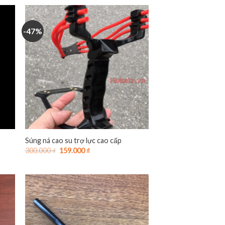
-47%
Súng ná cao su trợ lực cao cấp
Giá
Giá
300.000
₫
159.000
₫
gốc
hiện
là:
tại
300.000 ₫.
là:
159.000 ₫.