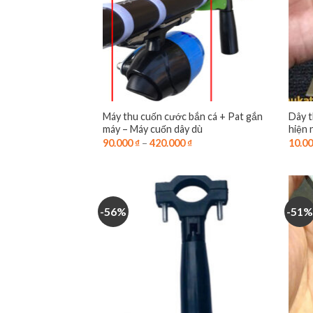
Máy thu cuốn cước bắn cá + Pat gắn
Dây t
máy – Máy cuốn dây dù
hiện 
90.000
₫
–
420.000
₫
10.0
-56%
-51%