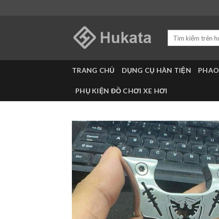
Skip
to
content
Tìm
kiếm:
TRANG CHỦ
DỤNG CỤ HÀN TIỆN
PHAO
PHỤ KIỆN ĐỒ CHƠI XE HƠI