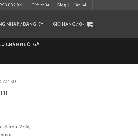
963.832.861
Giới thiệu
Blog
Liên hệ
NG NHẬP / ĐĂNG KÝ
GIỎ HÀNG /
0
₫
CỤ CHĂN NUÔI GÀ
 CAO SU
ếm
m kiếm + 2 dây
i 6mm.