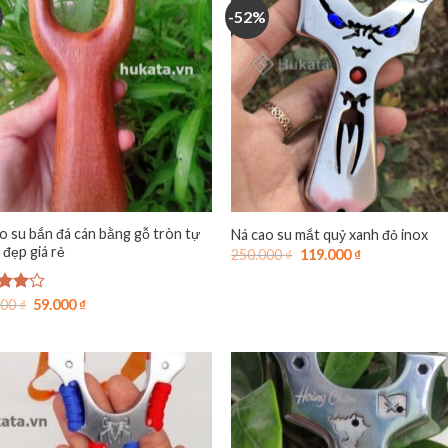
-52%
o su bắn đá cán bằng gỗ tròn tự
Ná cao su mắt quỷ xanh đỏ inox
 đẹp giá rẻ
Giá
Giá
250.000
₫
119.000
₫
gốc
hiện
là:
tại
250.000 ₫.
là:
Giá
Giá
c
000
₫
59.000
₫
119.000 ₫.
gốc
hiện
hạng
là:
tại
5
100.000 ₫.
là:
59.000 ₫.