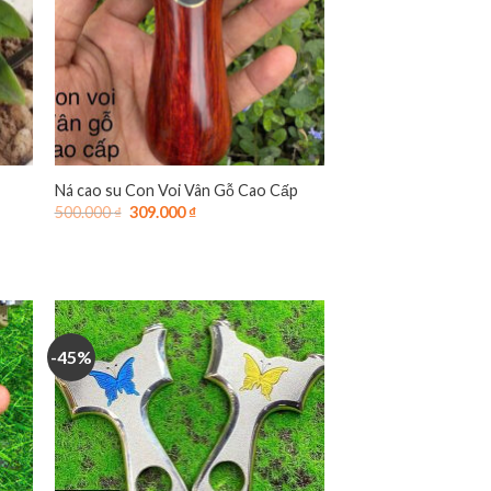
Ná cao su Con Voi Vân Gỗ Cao Cấp
Giá
Giá
500.000
₫
309.000
₫
gốc
hiện
là:
tại
500.000 ₫.
là:
309.000 ₫.
-45%