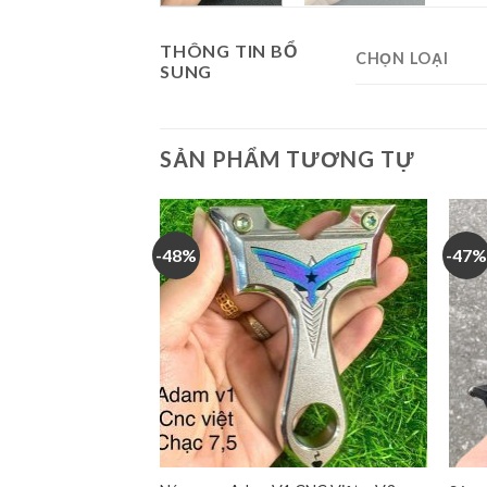
THÔNG TIN BỔ
CHỌN LOẠI
SUNG
SẢN PHẨM TƯƠNG TỰ
-48%
-47%