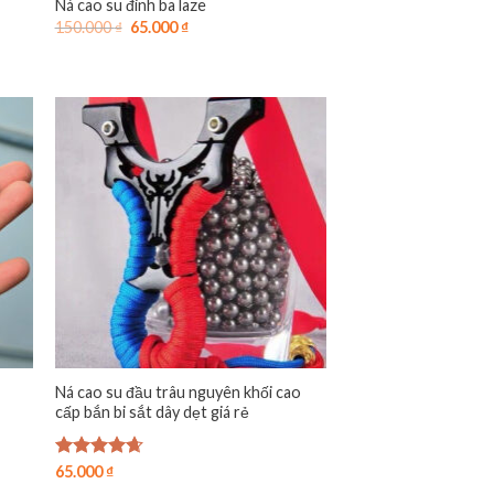
Ná cao su đinh ba laze
Giá
Giá
150.000
₫
65.000
₫
gốc
hiện
là:
tại
150.000 ₫.
là:
65.000 ₫.
Ná cao su đầu trâu nguyên khối cao
cấp bắn bi sắt dây dẹt giá rẻ
Được xếp
65.000
₫
hạng
4.63