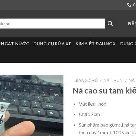
0
ĐĂ
 NGẮT NƯỚC
DỤNG CỤ RỬA XE
KÌM SIẾT ĐAI INOX
DỤNG 
TRANG CHỦ
/
NÁ THUN
/
NÁ
Ná cao su tam ki
Vật liệu: inox
Chạc 7cm
Sản phẩm bao gồm: 1 ná ta
thun dày 1mm + 100 viên b