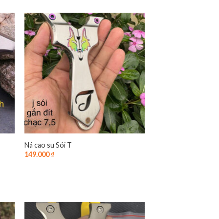
5 sao
Ná cao su Sói T
149.000
₫