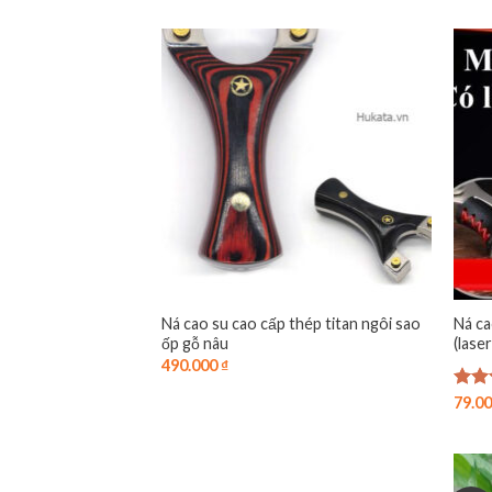
Ná cao su cao cấp thép titan ngôi sao
Ná ca
ốp gỗ nâu
(lase
490.000
₫
Được
79.0
hạn
5 sa