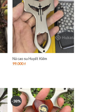
Ná cao su Huyết Kiếm
99.000
₫
-38%