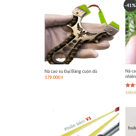
-41%
Ná ca
Ná cao su Đại Bàng cuộn dù
nhiên
179.000
₫
Đượ
100.
xếp 
4.00
sao