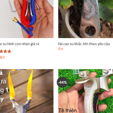
o su hình con nhện giá rẻ
Ná cao su khắc tên theo yêu cầu
0
₫
 xếp
00
₫
g
4.75
o
-44%