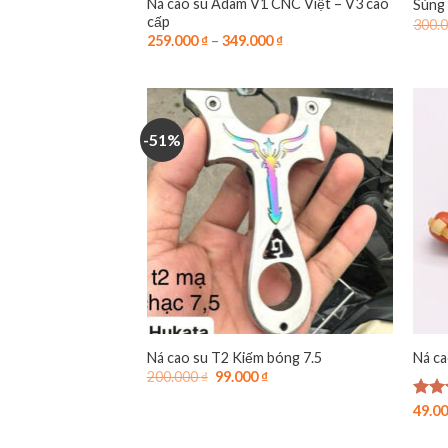
Ná cao su Adam V1 CNC Việt – V3 cao
Súng 
cấp
300.
259.000
₫
–
349.000
₫
-51%
Ná cao su T2 Kiếm bóng 7.5
Ná ca
Giá
Giá
200.000
₫
99.000
₫
gốc
hiện
là:
tại
Được
49.0
200.000 ₫.
là:
hạn
99.000 ₫.
5 sa