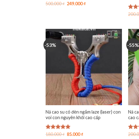
Giá
Giá
500.000
₫
249.000
₫
gốc
hiện
là:
tại
Được
200.
500.000 ₫.
là:
hạn
249.000 ₫.
5 sa
-53%
-55%
Ná cao su có đèn ngắm laze (laser) con
Ná ca
voi con nguyên khối cao cấp
cao c
Giá
Giá
Được xếp
180.000
₫
85.000
₫
Được
200.
gốc
hiện
hạng
5.00
hạn