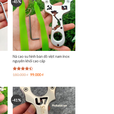
-45%
Ná cao su hình bản đồ việt nam inox
nguyên khối cao cấp
Giá
Giá
Được xếp
180.000
₫
99.000
₫
gốc
hiện
hạng
4.40
là:
tại
5 sao
180.000 ₫.
là:
99.000 ₫.
-41%