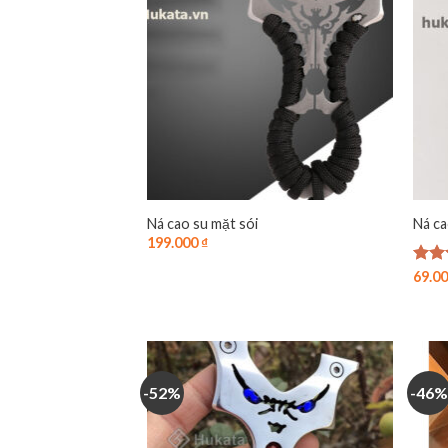
Ná cao su mặt sói
Ná ca
199.000
₫
Được
69.0
hạn
5 sa
-52%
-46%