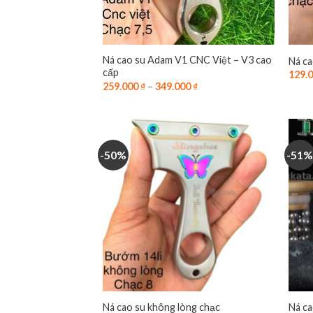
Ná cao su Adam V1 CNC Việt – V3 cao
Ná ca
cấp
129.
259.000
₫
–
349.000
₫
-50%
-51%
Ná cao su không lòng chạc
Ná ca