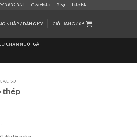
963.832.861
Giới thiệu
Blog
Liên hệ
NG NHẬP / ĐĂNG KÝ
GIỎ HÀNG /
0
₫
CỤ CHĂN NUÔI GÀ
 CAO SU
p thép
ỉ.
01 dây thun dẹp