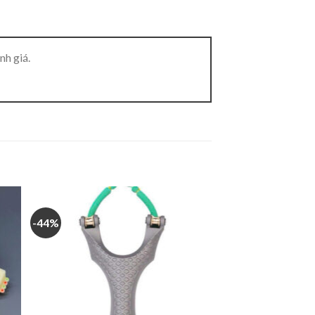
nh giá.
-44%