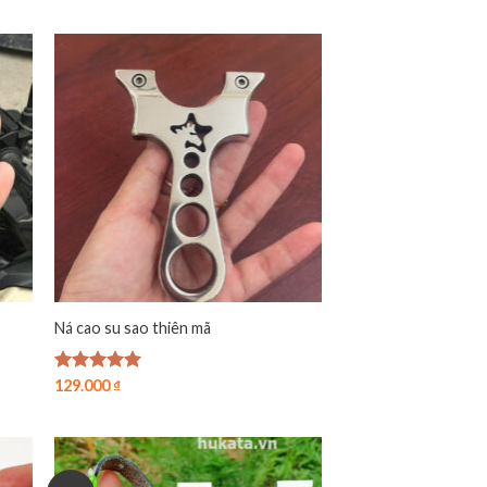
Ná cao su sao thiên mã
Được xếp
129.000
₫
hạng
4.94
5 sao