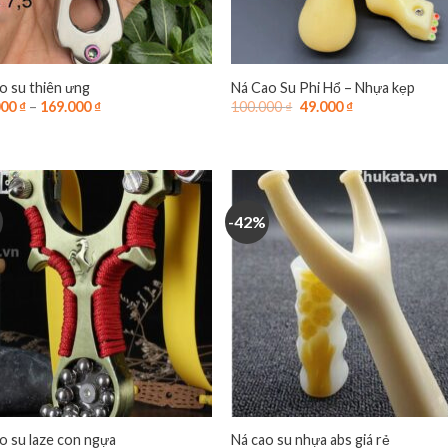
o su thiên ưng
Ná Cao Su Phi Hổ – Nhựa kẹp
Giá
Giá
000
₫
–
169.000
₫
100.000
₫
49.000
₫
gốc
hiện
là:
tại
100.000 ₫.
là:
49.000 ₫.
-42%
o su laze con ngựa
Ná cao su nhựa abs giá rẻ