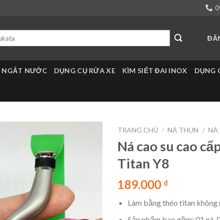
0
ĐĂ
 NGẮT NƯỚC
DỤNG CỤ RỬA XE
KÌM SIẾT ĐAI INOX
DỤNG 
TRANG CHỦ
/
NÁ THUN
/
NÁ
Ná cao su cao cấ
Titan Y8
189.000
₫
Làm bằng théo titan không r
Sản phẩm bao gồm: 01 ná, 