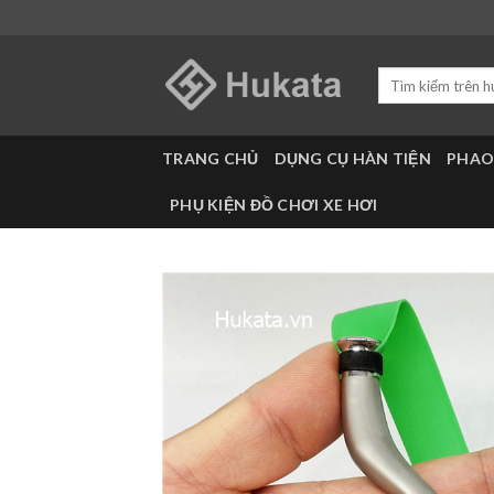
Skip
to
content
Tìm
kiếm:
TRANG CHỦ
DỤNG CỤ HÀN TIỆN
PHAO
PHỤ KIỆN ĐỒ CHƠI XE HƠI