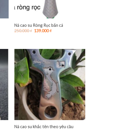
Ná cao su Ròng Rọc bắn cá
Giá
Giá
250.000
₫
139.000
₫
gốc
hiện
là:
tại
250.000 ₫.
là:
139.000 ₫.
Ná cao su khắc tên theo yêu cầu