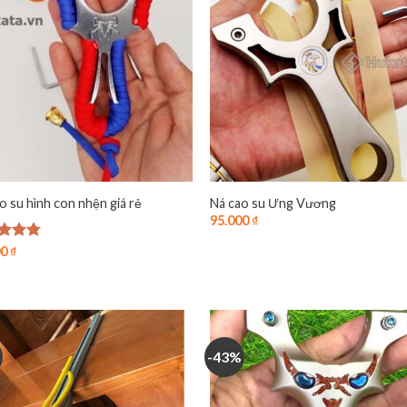
o su hình con nhện giá rẻ
Ná cao su Ưng Vương
95.000
₫
 xếp
00
₫
g
4.75
o
-43%